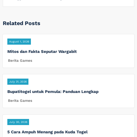
Related Posts
August 1, 2026
Mitos dan Fakta Seputar Wargabit
Berita Games
July 31, 2026
Bupatitogel untuk Pemula: Panduan Lengkap
Berita Games
July 30, 2026
5 Cara Ampuh Menang pada Kuda Togel