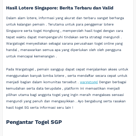
Hasil Lotere Singapore: Berita Terbaru dan Valid
Dalam alam lotere, informasi yang akurat dan terbaru sangat berharga
untuk kalangan pemain . Terutama untuk para penggemar lotere
Singapore serta togel Hongkong , memperoleh hasil togel dengan cara
tepat waktu dapat mempengaruhi tindakan serta strategi mengundi .
Wargatogel menyediakan sebagai sarana perusahaan togel online yang
handal , menawarkan semua apa yang diperlukan oleh oleh pengguna
untuk mencapai kemenangan .
Pada Wargatogel , pemain sanggup dapat cepat menjalankan akses untuk
menggunakan banyak lomba lotere , serta mendaftar secara cepat untuk
menjadi bagian dalam komunitas tersebut .
wargatogel
Dengan berbagai
kemudahan serta data terupdate , platform ini memastikan menjadi
pilihan utama bagi anggota togel yang ingin meraih mengakses sensasi
mengundi yang penuh dan mengasyikkan . Ayo bergabung serta rasakan
hasil togel SG serta informasi seru lain !
Pengantar Togel SGP