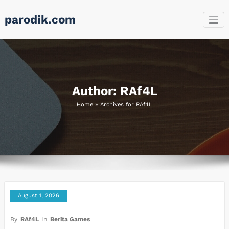
Skip
parodik.com
to
content
Author:
RAf4L
Home
»
Archives for RAf4L
August 1, 2026
By
RAf4L
In
Berita Games