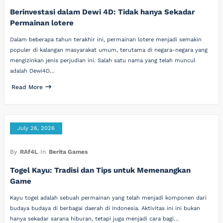
Berinvestasi dalam Dewi 4D: Tidak hanya Sekadar
Permainan lotere
Dalam beberapa tahun terakhir ini, permainan lotere menjadi semakin
populer di kalangan masyarakat umum, terutama di negara-negara yang
mengizinkan jenis perjudian ini. Salah satu nama yang telah muncul
adalah Dewi4D…
Read More
July 26, 2026
By
RAf4L
In
Berita Games
Togel Kayu: Tradisi dan Tips untuk Memenangkan
Game
Kayu togel adalah sebuah permainan yang telah menjadi komponen dari
budaya budaya di berbagai daerah di Indonesia. Aktivitas ini ini bukan
hanya sekadar sarana hiburan, tetapi juga menjadi cara bagi…