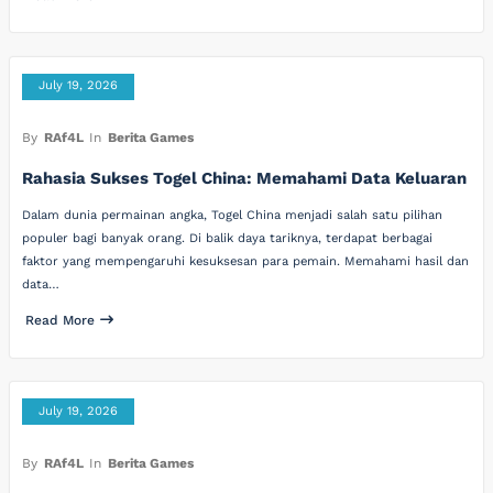
July 19, 2026
By
RAf4L
In
Berita Games
Rahasia Sukses Togel China: Memahami Data Keluaran
Dalam dunia permainan angka, Togel China menjadi salah satu pilihan
populer bagi banyak orang. Di balik daya tariknya, terdapat berbagai
faktor yang mempengaruhi kesuksesan para pemain. Memahami hasil dan
data…
Read More
July 19, 2026
By
RAf4L
In
Berita Games