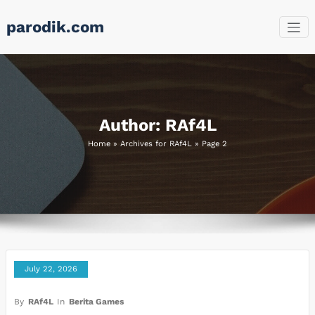
Skip
parodik.com
to
content
Author:
RAf4L
Home
»
Archives for RAf4L
»
Page 2
July 22, 2026
By
RAf4L
In
Berita Games