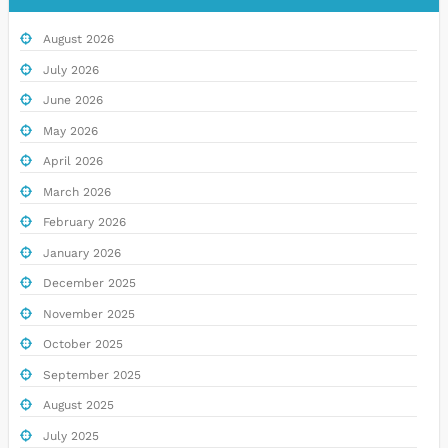
August 2026
July 2026
June 2026
May 2026
April 2026
March 2026
February 2026
January 2026
December 2025
November 2025
October 2025
September 2025
August 2025
July 2025