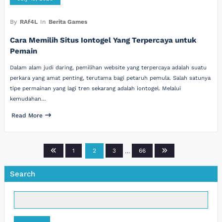
By
RAf4L
In
Berita Games
Cara Memilih Situs Iontogel Yang Terpercaya untuk
Pemain
Dalam alam judi daring, pemilihan website yang terpercaya adalah suatu
perkara yang amat penting, terutama bagi petaruh pemula. Salah satunya
tipe permainan yang lagi tren sekarang adalah iontogel. Melalui
kemudahan…
Read More
Posts
1
2
3
…
66
pagination
Search