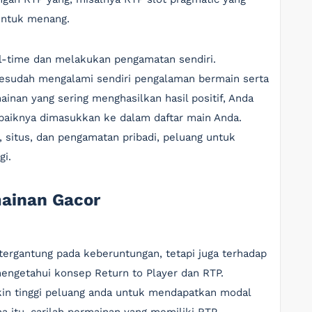
untuk menang.
l-time dan melakukan pengamatan sendiri.
esudah mengalami sendiri pengalaman bermain serta
an yang sering menghasilkan hasil positif, Anda
aiknya dimasukkan ke dalam daftar main Anda.
, situs, dan pengamatan pribadi, peluang untuk
gi.
mainan Gacor
ergantung pada keberuntungan, tetapi juga terhadap
mengetahui konsep Return to Player dan RTP.
akin tinggi peluang anda untuk mendapatkan modal