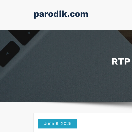
Skip
parodik.com
to
content
RTP 
June 9, 2025