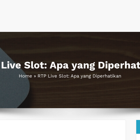
Live Slot: Apa yang Diperha
Home
»
RTP Live Slot: Apa yang Diperhatikan