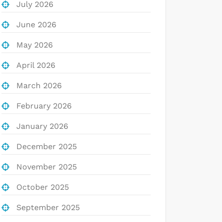
July 2026
June 2026
May 2026
April 2026
March 2026
February 2026
January 2026
December 2025
November 2025
October 2025
September 2025