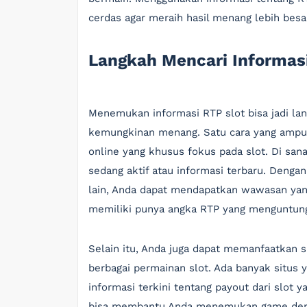
cerdas agar meraih hasil menang lebih besa
Langkah Mencari Informas
Menemukan informasi RTP slot bisa jadi la
kemungkinan menang. Satu cara yang ampu
online yang khusus fokus pada slot. Di sana
sedang aktif atau informasi terbaru. Den
lain, Anda dapat mendapatkan wawasan yan
memiliki punya angka RTP yang menguntun
Selain itu, Anda juga dapat memanfaatkan s
berbagai permainan slot. Ada banyak situs 
informasi terkini tentang payout dari slot y
bisa membantu Anda menemukan game denga