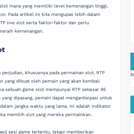
lot mana yang memiliki level kemenangan tinggi,
cor. Pada artikel ini kita mengupas lebih dalam
P live slot serta faktor-faktor dan perlu
 meraih kemenangan.
ot
a perjudian, khususnya pada permainan slot. RTP
N
n yang dibuat oleh pemain yang akan kembali
jika sebuah game slot mempunyai RTP sebesar 95
us yang dipasang, pemain dapat mengantisipasi untuk
alam jangka waktu yang lama. Ini adalah indikator
tika memilih slot yang mereka permainkan.
asil sesi game tertentu, tetapi memberikan