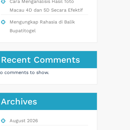
Cara Menganalisis Hasil Toto
Macau 4D dan 5D Secara Efektif
Mengungkap Rahasia di Balik
Bupatitogel
Recent Comments
o comments to show.
Archives
August 2026