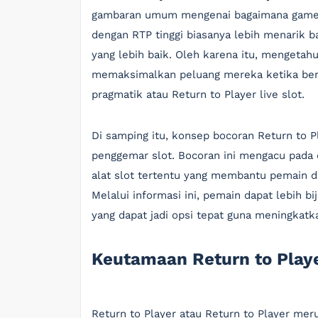
gambaran umum mengenai bagaimana game a
dengan RTP tinggi biasanya lebih menarik
yang lebih baik. Oleh karena itu, mengetahu
memaksimalkan peluang mereka ketika berm
pragmatik atau Return to Player live slot.
Di samping itu, konsep bocoran Return to Pl
penggemar slot. Bocoran ini mengacu pada d
alat slot tertentu yang membantu pemain 
Melalui informasi ini, pemain dapat lebih b
yang dapat jadi opsi tepat guna meningkat
Keutamaan Return to Play
Return to Player atau Return to Player meru