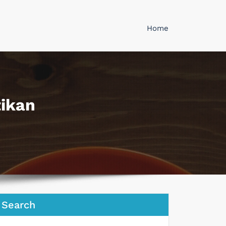
Home
tikan
Search