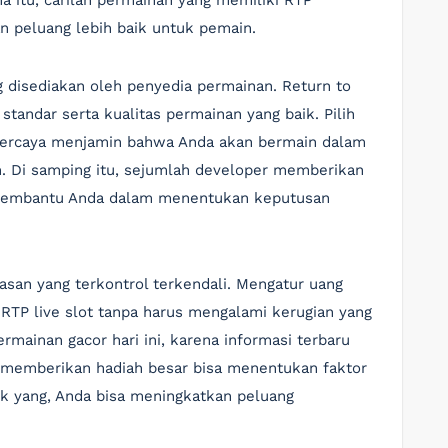
a itu, carilah permainan yang memiliki RTP
 peluang lebih baik untuk pemain.
g disediakan oleh penyedia permainan. Return to
standar serta kualitas permainan yang baik. Pilih
percaya menjamin bahwa Anda akan bermain dalam
n. Di samping itu, sejumlah developer memberikan
 membantu Anda dalam menentukan keputusan
asan yang terkontrol terkendali. Mengatur uang
 RTP live slot tanpa harus mengalami kerugian yang
ermainan gacor hari ini, karena informasi terbaru
g memberikan hadiah besar bisa menentukan faktor
k yang, Anda bisa meningkatkan peluang