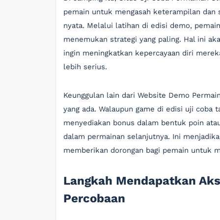
pemain untuk mengasah keterampilan dan s
nyata. Melalui latihan di edisi demo, pema
menemukan strategi yang paling. Hal ini ak
ingin meningkatkan kepercayaan diri mere
lebih serius.
Keunggulan lain dari Website Demo Permain
yang ada. Walaupun game di edisi uji coba 
menyediakan bonus dalam bentuk poin atau
dalam permainan selanjutnya. Ini menjadik
memberikan dorongan bagi pemain untuk me
Langkah Mendapatkan Aks
Percobaan