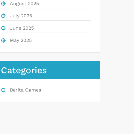
August 2025
July 2025
June 2025
May 2025
Categories
Berita Games