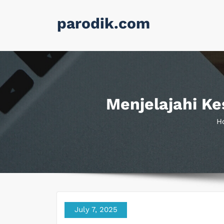
Skip
parodik.com
to
content
Menjelajahi K
H
July 7, 2025