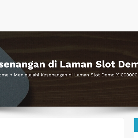
esenangan di Laman Slot D
ome
»
Menjelajahi Kesenangan di Laman Slot Demo X1000000