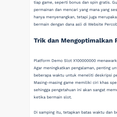
tiap game, seperti bonus dan spin gratis.
permainan dan mencari yang mana yang sesu
hanya menyenangkan, tetapi juga merupak
bermain dengan dana asli di Website Perco
Trik dan Mengoptimalkan
Platform Demo Slot X100000000 menawarka
Agar meningkatkan pengalaman, penting unt
beberapa waktu untuk meneliti deskripsi per
Masing-masing game memiliki ciri khas sp
sehingga pengetahuan ini akan sangat memu
ketika bermain slot.
Di samping itu, tetapkan batas waktu dan 