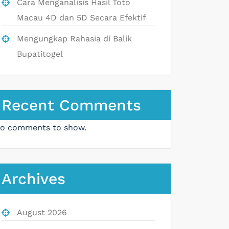
Cara Menganalisis Hasil Toto
Macau 4D dan 5D Secara Efektif
Mengungkap Rahasia di Balik
Bupatitogel
Recent Comments
o comments to show.
Archives
August 2026