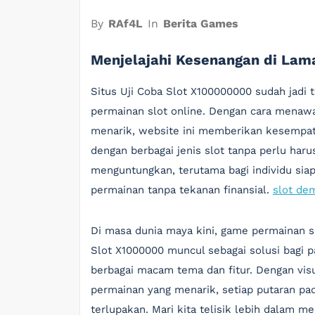
By
RAf4L
In
Berita Games
Menjelajahi Kesenangan di La
Situs Uji Coba Slot X100000000 sudah jadi 
permainan slot online. Dengan cara menaw
menarik, website ini memberikan kesempa
dengan berbagai jenis slot tanpa perlu haru
menguntungkan, terutama bagi individu si
permainan tanpa tekanan finansial.
slot de
Di masa dunia maya kini, game permainan s
Slot X1000000 muncul sebagai solusi bagi p
berbagai macam tema dan fitur. Dengan vi
permainan yang menarik, setiap putaran pa
terlupakan. Mari kita telisik lebih dalam 