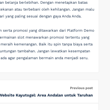
an belanja berlebihan. Dengan menetapkan batas
ekanan atau terbebani oleh kehilangan. Jangan malu
ri yang paling sesuai dengan gaya Anda Anda.
an serta promosi yang ditawarkan dari Platform Demo
permainan slot menawarkan promosi tertentu yang
eraih kemenangan. Baik itu spin tanpa biaya serta
euntungan tambahan. Jangan lewatkan kesempatan
ada agar pengalaman bermain anda menjadi seru.
Previous post
ebsite Kayutogel: Area Andalan untuk Taruhan