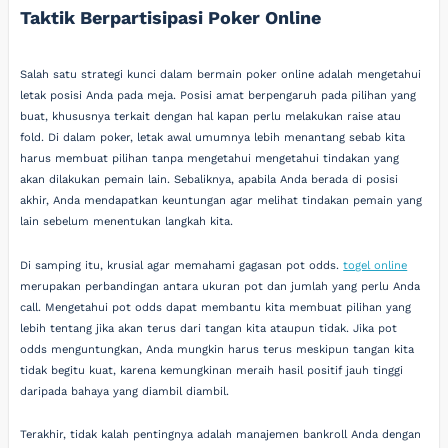
Taktik Berpartisipasi Poker Online
Salah satu strategi kunci dalam bermain poker online adalah mengetahui
letak posisi Anda pada meja. Posisi amat berpengaruh pada pilihan yang
buat, khususnya terkait dengan hal kapan perlu melakukan raise atau
fold. Di dalam poker, letak awal umumnya lebih menantang sebab kita
harus membuat pilihan tanpa mengetahui mengetahui tindakan yang
akan dilakukan pemain lain. Sebaliknya, apabila Anda berada di posisi
akhir, Anda mendapatkan keuntungan agar melihat tindakan pemain yang
lain sebelum menentukan langkah kita.
Di samping itu, krusial agar memahami gagasan pot odds.
togel online
merupakan perbandingan antara ukuran pot dan jumlah yang perlu Anda
call. Mengetahui pot odds dapat membantu kita membuat pilihan yang
lebih tentang jika akan terus dari tangan kita ataupun tidak. Jika pot
odds menguntungkan, Anda mungkin harus terus meskipun tangan kita
tidak begitu kuat, karena kemungkinan meraih hasil positif jauh tinggi
daripada bahaya yang diambil diambil.
Terakhir, tidak kalah pentingnya adalah manajemen bankroll Anda dengan