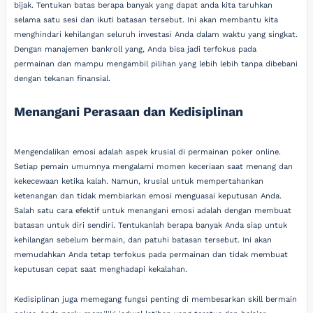
bijak. Tentukan batas berapa banyak yang dapat anda kita taruhkan
selama satu sesi dan ikuti batasan tersebut. Ini akan membantu kita
menghindari kehilangan seluruh investasi Anda dalam waktu yang singkat.
Dengan manajemen bankroll yang, Anda bisa jadi terfokus pada
permainan dan mampu mengambil pilihan yang lebih lebih tanpa dibebani
dengan tekanan finansial.
Menangani Perasaan dan Kedisiplinan
Mengendalikan emosi adalah aspek krusial di permainan poker online.
Setiap pemain umumnya mengalami momen keceriaan saat menang dan
kekecewaan ketika kalah. Namun, krusial untuk mempertahankan
ketenangan dan tidak membiarkan emosi menguasai keputusan Anda.
Salah satu cara efektif untuk menangani emosi adalah dengan membuat
batasan untuk diri sendiri. Tentukanlah berapa banyak Anda siap untuk
kehilangan sebelum bermain, dan patuhi batasan tersebut. Ini akan
memudahkan Anda tetap terfokus pada permainan dan tidak membuat
keputusan cepat saat menghadapi kekalahan.
Kedisiplinan juga memegang fungsi penting di membesarkan skill bermain