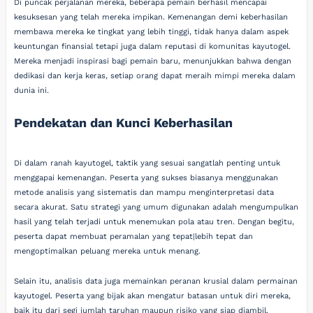
Di puncak perjalanan mereka, beberapa pemain berhasil mencapai
kesuksesan yang telah mereka impikan. Kemenangan demi keberhasilan
membawa mereka ke tingkat yang lebih tinggi, tidak hanya dalam aspek
keuntungan finansial tetapi juga dalam reputasi di komunitas kayutogel.
Mereka menjadi inspirasi bagi pemain baru, menunjukkan bahwa dengan
dedikasi dan kerja keras, setiap orang dapat meraih mimpi mereka dalam
dunia ini.
Pendekatan dan Kunci Keberhasilan
Di dalam ranah kayutogel, taktik yang sesuai sangatlah penting untuk
menggapai kemenangan. Peserta yang sukses biasanya menggunakan
metode analisis yang sistematis dan mampu menginterpretasi data
secara akurat. Satu strategi yang umum digunakan adalah mengumpulkan
hasil yang telah terjadi untuk menemukan pola atau tren. Dengan begitu,
peserta dapat membuat peramalan yang tepat|lebih tepat dan
mengoptimalkan peluang mereka untuk menang.
Selain itu, analisis data juga memainkan peranan krusial dalam permainan
kayutogel. Peserta yang bijak akan mengatur batasan untuk diri mereka,
baik itu dari segi jumlah taruhan maupun risiko yang siap diambil.