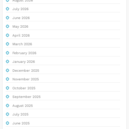
August 2026
July 2026
June 2026
May 2026
April 2026
March 2026
February 2026
January 2026
December 2025
November 2025
October 2025
September 2025
August 2025
July 2025
June 2025