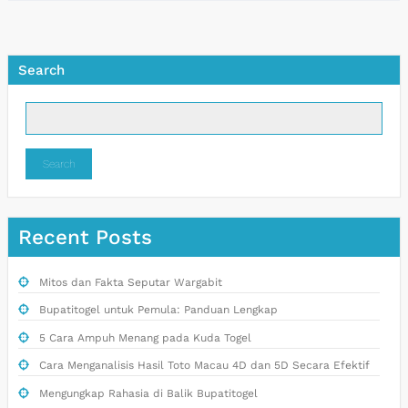
Search
Search
Recent Posts
Mitos dan Fakta Seputar Wargabit
Bupatitogel untuk Pemula: Panduan Lengkap
5 Cara Ampuh Menang pada Kuda Togel
Cara Menganalisis Hasil Toto Macau 4D dan 5D Secara Efektif
Mengungkap Rahasia di Balik Bupatitogel