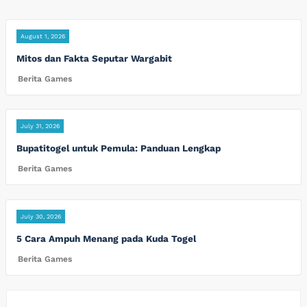
August 1, 2026
Mitos dan Fakta Seputar Wargabit
Berita Games
July 31, 2026
Bupatitogel untuk Pemula: Panduan Lengkap
Berita Games
July 30, 2026
5 Cara Ampuh Menang pada Kuda Togel
Berita Games