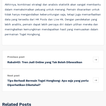
Akhirnya, kombinasi strategi dan analisis statistik akan sangat membantu
dalam memaksimalkan peluang untuk menang. Pemain disarankan untuk
tidak hanya mengandalkan keberuntungan saja, tetapi juga memanfaatkan
data yang tersedia dari HK Pools dan Live Hk. Dengan pendekatan yang
lebih analitis, pemain dapat lebih percaya diri dalam pilihan mereka dan
meningkatkan kemungkinan mendapatkan hasil yang memuaskan dalam
permainan Togel Hongkong.
Previous post
Rubah4D: Tren Judi Online yang Tak Boleh Dilewatkan
Next post
Tips Berhasil Bermain Togel Hongkong: Apa saja yang perlu
Diperhatikan Diketahui?
Related Posts