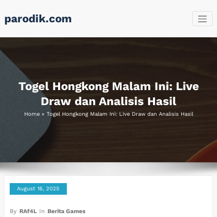
Skip
parodik.com
to
content
Togel Hongkong Malam Ini: Live
Draw dan Analisis Hasil
Home
»
Togel Hongkong Malam Ini: Live Draw dan Analisis Hasil
August 16, 2025
By
RAf4L
In
Berita Games