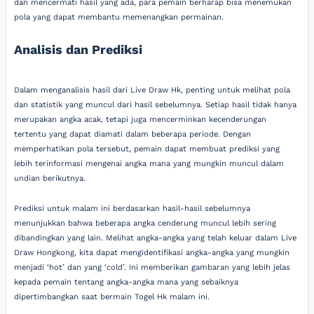
dan mencermati hasil yang ada, para pemain berharap bisa menemukan
pola yang dapat membantu memenangkan permainan.
Analisis dan Prediksi
Dalam menganalisis hasil dari Live Draw Hk, penting untuk melihat pola
dan statistik yang muncul dari hasil sebelumnya. Setiap hasil tidak hanya
merupakan angka acak, tetapi juga mencerminkan kecenderungan
tertentu yang dapat diamati dalam beberapa periode. Dengan
memperhatikan pola tersebut, pemain dapat membuat prediksi yang
lebih terinformasi mengenai angka mana yang mungkin muncul dalam
undian berikutnya.
Prediksi untuk malam ini berdasarkan hasil-hasil sebelumnya
menunjukkan bahwa beberapa angka cenderung muncul lebih sering
dibandingkan yang lain. Melihat angka-angka yang telah keluar dalam Live
Draw Hongkong, kita dapat mengidentifikasi angka-angka yang mungkin
menjadi ‘hot’ dan yang ‘cold’. Ini memberikan gambaran yang lebih jelas
kepada pemain tentang angka-angka mana yang sebaiknya
dipertimbangkan saat bermain Togel Hk malam ini.