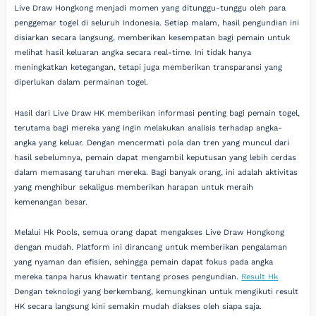
Live Draw Hongkong menjadi momen yang ditunggu-tunggu oleh para
penggemar togel di seluruh Indonesia. Setiap malam, hasil pengundian ini
disiarkan secara langsung, memberikan kesempatan bagi pemain untuk
melihat hasil keluaran angka secara real-time. Ini tidak hanya
meningkatkan ketegangan, tetapi juga memberikan transparansi yang
diperlukan dalam permainan togel.
Hasil dari Live Draw HK memberikan informasi penting bagi pemain togel,
terutama bagi mereka yang ingin melakukan analisis terhadap angka-
angka yang keluar. Dengan mencermati pola dan tren yang muncul dari
hasil sebelumnya, pemain dapat mengambil keputusan yang lebih cerdas
dalam memasang taruhan mereka. Bagi banyak orang, ini adalah aktivitas
yang menghibur sekaligus memberikan harapan untuk meraih
kemenangan besar.
Melalui Hk Pools, semua orang dapat mengakses Live Draw Hongkong
dengan mudah. Platform ini dirancang untuk memberikan pengalaman
yang nyaman dan efisien, sehingga pemain dapat fokus pada angka
mereka tanpa harus khawatir tentang proses pengundian.
Result Hk
Dengan teknologi yang berkembang, kemungkinan untuk mengikuti result
HK secara langsung kini semakin mudah diakses oleh siapa saja.