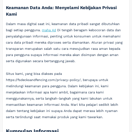
Keamanan Data Anda: Menyelami Kebijakan Privasi
Kami
Dalam masa digital saat ini, keamanan data pribadi sangat dibutuhkan
bagi setiap pengguna.
maha 4d
Di tengah beragam kebocoran data dan
penyalahgunaan informasi, penting untuk konsumen untuk memahami
cara data pribadi mereka diproses serta diamankan. Aturan privasi yang
transparan merupakan salah satu cara mewujudkan rasa aman kepada
para pengguna supaya informasi mereka akan disimpan dengan aman
serta digunakan secara bertanggung jawab.
Situs kami, yang bisa diakses pada
https://fsdecksandfencing.com/privacy-policy/, berupaya untuk
melindungi keamanan para pengguna. Dalam kebijakan ini, kami
menjelaskan informasi apa kami ambil, bagaimana cara kami
menggunakannya, serta langkah-langkah yang kami lakukan untuk
memastikan keamanan informasi Anda. Mari kita pelajari sedikit lebih
dalam tentang kebijakan ini supaya Anda dapat merasa lebih nyaman
serta terlindungi saat memakai produk yang kami tawarkan.
Kumpulan Informasi