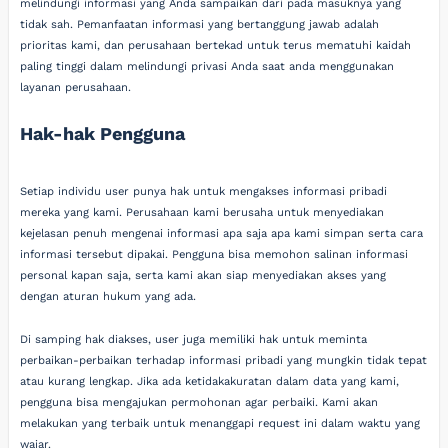
melindungi informasi yang Anda sampaikan dari pada masuknya yang
tidak sah. Pemanfaatan informasi yang bertanggung jawab adalah
prioritas kami, dan perusahaan bertekad untuk terus mematuhi kaidah
paling tinggi dalam melindungi privasi Anda saat anda menggunakan
layanan perusahaan.
Hak-hak Pengguna
Setiap individu user punya hak untuk mengakses informasi pribadi
mereka yang kami. Perusahaan kami berusaha untuk menyediakan
kejelasan penuh mengenai informasi apa saja apa kami simpan serta cara
informasi tersebut dipakai. Pengguna bisa memohon salinan informasi
personal kapan saja, serta kami akan siap menyediakan akses yang
dengan aturan hukum yang ada.
Di samping hak diakses, user juga memiliki hak untuk meminta
perbaikan-perbaikan terhadap informasi pribadi yang mungkin tidak tepat
atau kurang lengkap. Jika ada ketidakakuratan dalam data yang kami,
pengguna bisa mengajukan permohonan agar perbaiki. Kami akan
melakukan yang terbaik untuk menanggapi request ini dalam waktu yang
wajar.