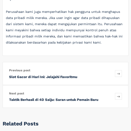
Perusahaan kami juga memperhatikan hak pengguna untuk menghapus
data pribadi milik mereka. Jika user ingin agar data pribadi dihapuskan
dari sistem kami, mereka dapat mengajukan permintaan itu. Perusahaan
kami meyakini bahwa setiap individu mempunyai kontrol penuh atas
informasi pribadi milik mereka, dan kami memastikan bahwa hak-hak ini
dilaksanakan berdasarkan pada kebijakan privasi kami kami.
Previous post
Slot Gacor di Hari Ini: Jelajahi Favoritmu
Next post
Taktik Berhasil di 4D Salju: Saran untuk Pemain Baru
Related Posts