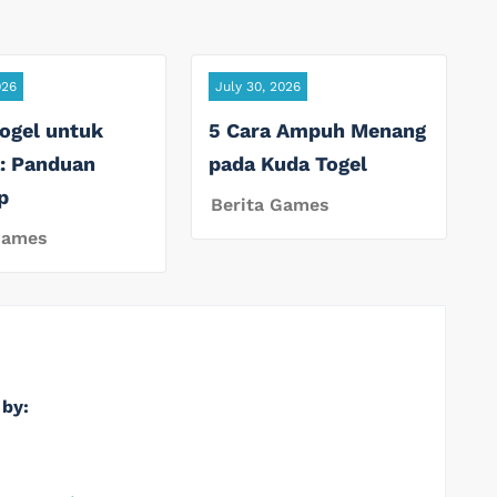
026
July 30, 2026
ogel untuk
5 Cara Ampuh Menang
: Panduan
pada Kuda Togel
p
Berita Games
Games
 by: