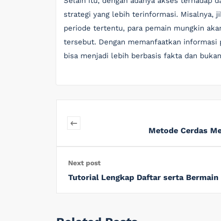
Selain itu, dengan adanya akses terhadap 
strategi yang lebih terinformasi. Misalnya,
periode tertentu, para pemain mungkin aka
tersebut. Dengan memanfaatkan informasi p
bisa menjadi lebih berbasis fakta dan buk
Metode Cerdas Me
Next post
Tutorial Lengkap Daftar serta Bermai