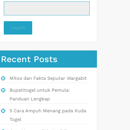
Search
Recent Posts
Mitos dan Fakta Seputar Wargabit
Bupatitogel untuk Pemula:
Panduan Lengkap
5 Cara Ampuh Menang pada Kuda
Togel