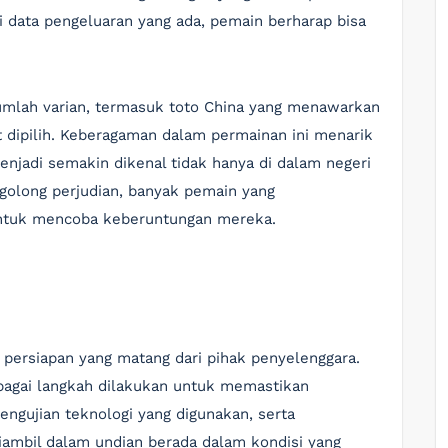
data pengeluaran yang ada, pemain berharap bisa
umlah varian, termasuk toto China yang menawarkan
t dipilih. Keberagaman dalam permainan ini menarik
enjadi semakin dikenal tidak hanya di dalam negeri
ergolong perjudian, banyak pemain yang
untuk mencoba keberuntungan mereka.
 persiapan yang matang dari pihak penyelenggara.
agai langkah dilakukan untuk memastikan
pengujian teknologi yang digunakan, serta
ambil dalam undian berada dalam kondisi yang