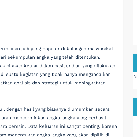
ermainan judi yang populer di kalangan masyarakat.
dari sekumpulan angka yang telah ditentukan.
kini akan keluar dalam hasil undian yang dilakukan
jadi suatu kegiatan yang tidak hanya mengandalkan
N
batkan analisis dan strategi untuk meningkatkan
ari, dengan hasil yang biasanya diumumkan secara
eluaran mencerminkan angka-angka yang berhasil
para pemain. Data keluaran ini sangat penting, karena
alam menentukan angka-angka yang akan dipilih di