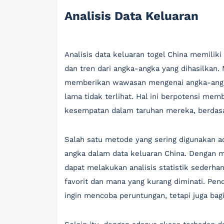
Analisis Data Keluaran
Analisis data keluaran togel China memili
dan tren dari angka-angka yang dihasilkan.
memberikan wawasan mengenai angka-angka
lama tidak terlihat. Hal ini berpotensi me
kesempatan dalam taruhan mereka, berdasar
Salah satu metode yang sering digunakan 
angka dalam data keluaran China. Dengan m
dapat melakukan analisis statistik sederh
favorit dan mana yang kurang diminati. Pen
ingin mencoba peruntungan, tetapi juga bagi