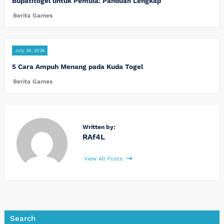
Bupatitogel untuk Pemula: Panduan Lengkap
Berita Games
July 30, 2026
5 Cara Ampuh Menang pada Kuda Togel
Berita Games
Written by:
RAf4L
View All Posts
Search