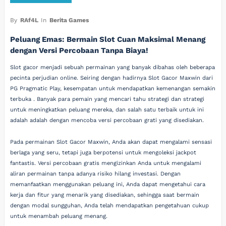
By
RAf4L
In
Berita Games
Peluang Emas: Bermain Slot Cuan Maksimal Menang
dengan Versi Percobaan Tanpa Biaya!
Slot gacor menjadi sebuah permainan yang banyak dibahas oleh beberapa
pecinta perjudian online. Seiring dengan hadirnya Slot Gacor Maxwin dari
PG Pragmatic Play, kesempatan untuk mendapatkan kemenangan semakin
terbuka . Banyak para pemain yang mencari tahu strategi dan strategi
untuk meningkatkan peluang mereka, dan salah satu terbaik untuk ini
adalah adalah dengan mencoba versi percobaan grati yang disediakan.
Pada permainan Slot Gacor Maxwin, Anda akan dapat mengalami sensasi
berlaga yang seru, tetapi juga berpotensi untuk mengoleksi jackpot
fantastis. Versi percobaan gratis mengizinkan Anda untuk mengalami
aliran permainan tanpa adanya risiko hilang investasi. Dengan
memanfaatkan menggunakan peluang ini, Anda dapat mengetahui cara
kerja dan fitur yang menarik yang disediakan, sehingga saat bermain
dengan modal sungguhan, Anda telah mendapatkan pengetahuan cukup
untuk menambah peluang menang.