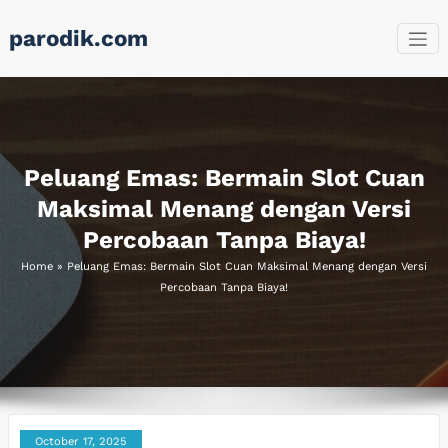
Skip
parodik.com
to
content
Peluang Emas: Bermain Slot Cuan
Maksimal Menang dengan Versi
Percobaan Tanpa Biaya!
Home
»
Peluang Emas: Bermain Slot Cuan Maksimal Menang dengan Versi
Percobaan Tanpa Biaya!
October 17, 2025