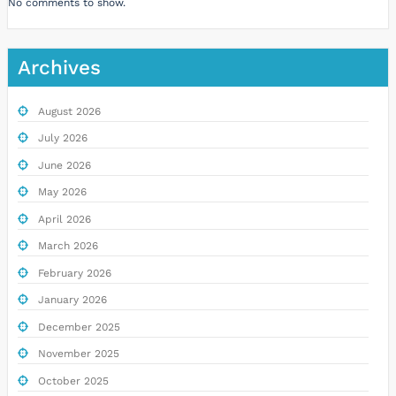
No comments to show.
Archives
August 2026
July 2026
June 2026
May 2026
April 2026
March 2026
February 2026
January 2026
December 2025
November 2025
October 2025