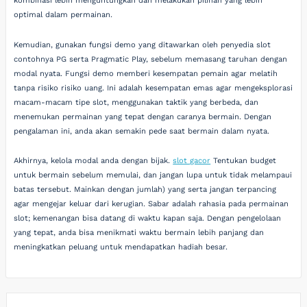
kombinasi lebih menguntungkan dan melakukan pilihan yang lebih
optimal dalam permainan.
Kemudian, gunakan fungsi demo yang ditawarkan oleh penyedia slot
contohnya PG serta Pragmatic Play, sebelum memasang taruhan dengan
modal nyata. Fungsi demo memberi kesempatan pemain agar melatih
tanpa risiko risiko uang. Ini adalah kesempatan emas agar mengeksplorasi
macam-macam tipe slot, menggunakan taktik yang berbeda, dan
menemukan permainan yang tepat dengan caranya bermain. Dengan
pengalaman ini, anda akan semakin pede saat bermain dalam nyata.
Akhirnya, kelola modal anda dengan bijak.
slot gacor
Tentukan budget
untuk bermain sebelum memulai, dan jangan lupa untuk tidak melampaui
batas tersebut. Mainkan dengan jumlah) yang serta jangan terpancing
agar mengejar keluar dari kerugian. Sabar adalah rahasia pada permainan
slot; kemenangan bisa datang di waktu kapan saja. Dengan pengelolaan
yang tepat, anda bisa menikmati waktu bermain lebih panjang dan
meningkatkan peluang untuk mendapatkan hadiah besar.