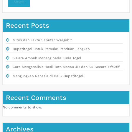
Search
Recent Posts
Mitos dan Fakta Seputar Wargabit
Bupatitogel untuk Pemula: Panduan Lengkap
5 Cara Ampuh Menang pada Kuda Togel
Cara Menganalisis Hasil Toto Macau 4D dan 5D Secara Efektif
Mengungkap Rahasia di Balik Bupatitogel
Recent Comments
No comments to show.
Archives