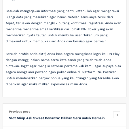
Sesudah mengerjakan informasi yang nanti, ketahuilah agar mengoreksi
ulangi data yang masukkan agar benar. Setelah semuanya terisi dari
tepat, teruskan dengan mengklik butang konfirmasi registrasi. Anda akan
menerima menerima email verifikasi dari pihak IDN Poker yang akan
memberikan nyata tautan untuk membuka user. Tekan link yang
dimaksud untuk membuka user Anda dan bersiap agar bermain.
Setelah profile Anda aktif, Anda bisa segera mengakses login ke IDN Play
dengan menggunakan nama serta kata sandi yang telah telah Anda
ciptakan. Ingat agar mengisi setoran pertama kali kamu agar supaya bisa
segera mengalami pertandingan poker online di platform itu. Pastikan
untuk mendapatkan banyak bonus yang keuntungan yang tersedia akan
diberikan agar maksimalkan experiences main Anda.
Previous post
Slot Mirip Asli Sweet Bonanza: Pilihan Seru untuk Pemain