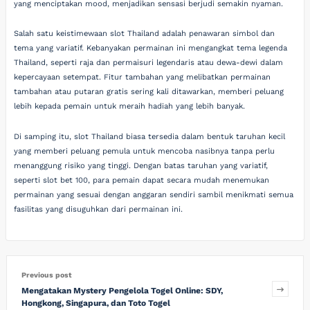
yang menciptakan mood, menjadikan sensasi berjudi semakin nyaman.
Salah satu keistimewaan slot Thailand adalah penawaran simbol dan
tema yang variatif. Kebanyakan permainan ini mengangkat tema legenda
Thailand, seperti raja dan permaisuri legendaris atau dewa-dewi dalam
kepercayaan setempat. Fitur tambahan yang melibatkan permainan
tambahan atau putaran gratis sering kali ditawarkan, memberi peluang
lebih kepada pemain untuk meraih hadiah yang lebih banyak.
Di samping itu, slot Thailand biasa tersedia dalam bentuk taruhan kecil
yang memberi peluang pemula untuk mencoba nasibnya tanpa perlu
menanggung risiko yang tinggi. Dengan batas taruhan yang variatif,
seperti slot bet 100, para pemain dapat secara mudah menemukan
permainan yang sesuai dengan anggaran sendiri sambil menikmati semua
fasilitas yang disuguhkan dari permainan ini.
Previous post
Mengatakan Mystery Pengelola Togel Online: SDY,
Hongkong, Singapura, dan Toto Togel