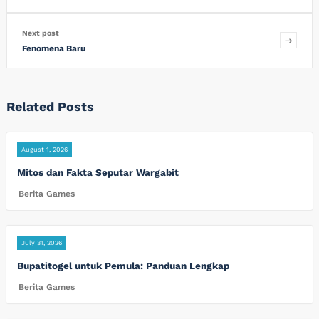
Next post
Fenomena Baru
Related Posts
August 1, 2026
Mitos dan Fakta Seputar Wargabit
Berita Games
July 31, 2026
Bupatitogel untuk Pemula: Panduan Lengkap
Berita Games