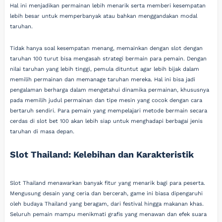
Hal ini menjadikan permainan lebih menarik serta memberi kesempatan
lebih besar untuk memperbanyak atau bahkan menggandakan modal
taruhan.
Tidak hanya soal kesempatan menang, memainkan dengan slot dengan
taruhan 100 turut bisa mengasah strategi bermain para pemain. Dengan
nilai taruhan yang lebih tinggi, pemula dituntut agar lebih bijak dalam
memilih permainan dan memanage taruhan mereka. Hal ini bisa jadi
pengalaman berharga dalam mengetahui dinamika permainan, khususnya
pada memilih judul permainan dan tipe mesin yang cocok dengan cara
bertaruh sendiri. Para pemain yang mempelajari metode bermain secara
cerdas di slot bet 100 akan lebih siap untuk menghadapi berbagai jenis
taruhan di masa depan.
Slot Thailand: Kelebihan dan Karakteristik
Slot Thailand menawarkan banyak fitur yang menarik bagi para peserta.
Mengusung desain yang ceria dan bercerah, game ini biasa dipengaruhi
oleh budaya Thailand yang beragam, dari festival hingga makanan khas.
Seluruh pemain mampu menikmati grafis yang menawan dan efek suara