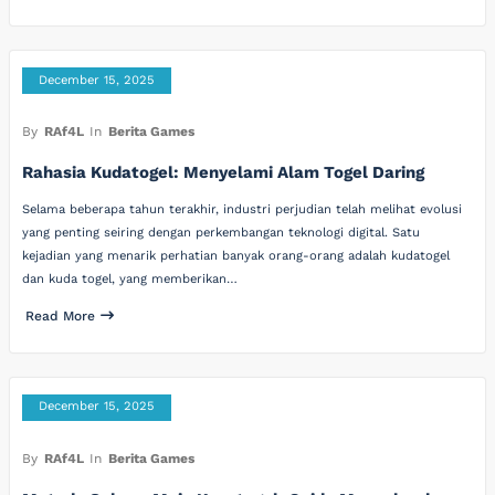
December 15, 2025
By
RAf4L
In
Berita Games
Rahasia Kudatogel: Menyelami Alam Togel Daring
Selama beberapa tahun terakhir, industri perjudian telah melihat evolusi
yang penting seiring dengan perkembangan teknologi digital. Satu
kejadian yang menarik perhatian banyak orang-orang adalah kudatogel
dan kuda togel, yang memberikan…
Read More
December 15, 2025
By
RAf4L
In
Berita Games