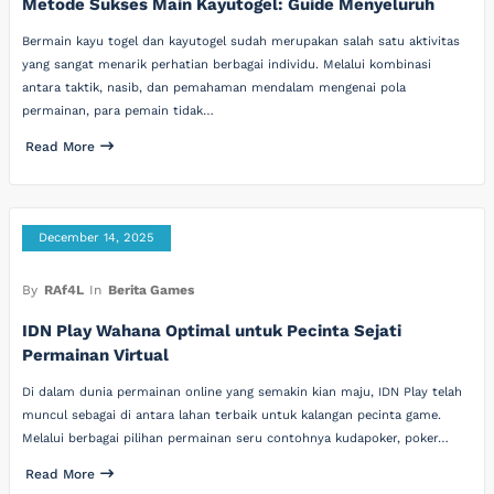
Metode Sukses Main Kayutogel: Guide Menyeluruh
Bermain kayu togel dan kayutogel sudah merupakan salah satu aktivitas
yang sangat menarik perhatian berbagai individu. Melalui kombinasi
antara taktik, nasib, dan pemahaman mendalam mengenai pola
permainan, para pemain tidak…
Read More
December 14, 2025
By
RAf4L
In
Berita Games
IDN Play Wahana Optimal untuk Pecinta Sejati
Permainan Virtual
Di dalam dunia permainan online yang semakin kian maju, IDN Play telah
muncul sebagai di antara lahan terbaik untuk kalangan pecinta game.
Melalui berbagai pilihan permainan seru contohnya kudapoker, poker…
Read More