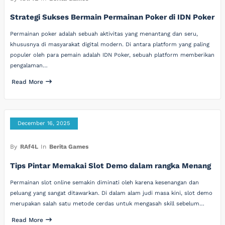
Strategi Sukses Bermain Permainan Poker di IDN Poker
Permainan poker adalah sebuah aktivitas yang menantang dan seru,
khususnya di masyarakat digital modern. Di antara platform yang paling
populer oleh para pemain adalah IDN Poker, sebuah platform memberikan
pengalaman…
Read More
December 16, 2025
By
RAf4L
In
Berita Games
Tips Pintar Memakai Slot Demo dalam rangka Menang
Permainan slot online semakin diminati oleh karena kesenangan dan
peluang yang sangat ditawarkan. Di dalam alam judi masa kini, slot demo
merupakan salah satu metode cerdas untuk mengasah skill sebelum…
Read More