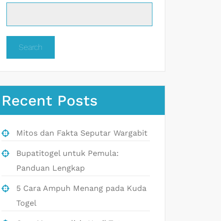
Search
Recent Posts
Mitos dan Fakta Seputar Wargabit
Bupatitogel untuk Pemula:
Panduan Lengkap
5 Cara Ampuh Menang pada Kuda
Togel