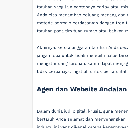
taruhan yang lain contohnya parlay atau mi
Anda bisa menambah peluang menang dan me
metode bermain berdasarkan dengan tren t
taruhan pada tim tuan rumah atau bahkan 
Akhirnya, kelola anggaran taruhan Anda seca
jangan lupa untuk tidak melebihi batas ter
mengatur uang taruhan, kamu dapat menjaga
tidak berbahaya. Ingatlah untuk bertaruhla
Agen dan Website Andalan
Dalam dunia judi digital, krusial guna mene
bertaruh Anda selamat dan menyenangkan.
industri ini yang dikenal karena kepercaya