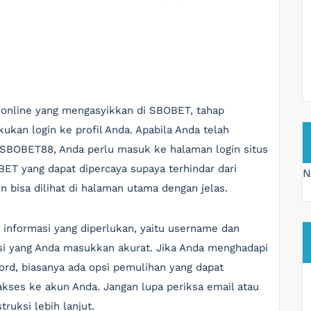
online yang mengasyikkan di SBOBET, tahap
ukan login ke profil Anda. Apabila Anda telah
 SBOBET88, Anda perlu masuk ke halaman login situs
ET yang dapat dipercaya supaya terhindar dari
N
in bisa dilihat di halaman utama dengan jelas.
 informasi yang diperlukan, yaitu username dan
si yang Anda masukkan akurat. Jika Anda menghadapi
word, biasanya ada opsi pemulihan yang dapat
ses ke akun Anda. Jangan lupa periksa email atau
ruksi lebih lanjut.