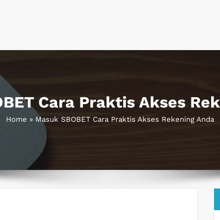
BET Cara Praktis Akses Rek
Home
»
Masuk SBOBET Cara Praktis Akses Rekening Anda