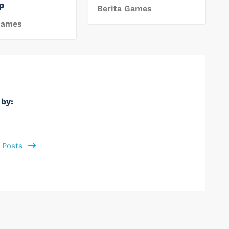
p
Berita Games
Games
 by:
l Posts