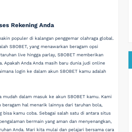
ses Rekening Anda
makin populer di kalangan penggemar olahraga global.
dalah SBOBET, yang menawarkan beragam opsi
i taruhan live hingga parlay, SBOBET memberikan
a. Apakah Anda Anda masih baru dunia judi online
aimana login ke dalam akun SBOBET kamu adalah
cara mudah dalam masuk ke akun SBOBET kamu. Kami
beragam hal menarik lainnya dari taruhan bola,
 bisa kamu coba. Sebagai salah satu di antara situs
 pengalaman bermain yang aman dan menyenangkan,
ruhan Anda. Mari kita mulai dan pelajari bersama cara