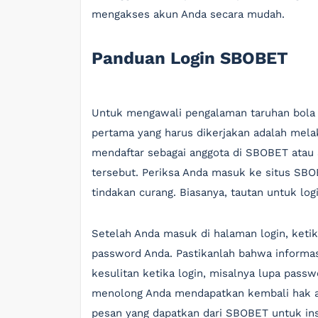
mengakses akun Anda secara mudah.
Panduan Login SBOBET
Untuk mengawali pengalaman taruhan bola 
pertama yang harus dikerjakan adalah melak
mendaftar sebagai anggota di SBOBET atau
tersebut. Periksa Anda masuk ke situs SBOB
tindakan curang. Biasanya, tautan untuk log
Setelah Anda masuk di halaman login, ketik
password Anda. Pastikanlah bahwa informa
kesulitan ketika login, misalnya lupa pass
menolong Anda mendapatkan kembali hak ak
pesan yang dapatkan dari SBOBET untuk inst