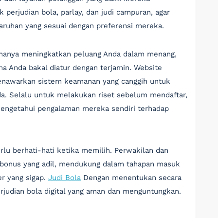
perjudian bola, parlay, dan judi campuran, agar
aruhan yang sesuai dengan preferensi mereka.
hanya meningkatkan peluang Anda dalam menang,
 Anda bakal diatur dengan terjamin. Website
enawarkan sistem keamanan yang canggih untuk
da. Selalu untuk melakukan riset sebelum mendaftar,
mengetahui pengalaman mereka sendiri terhadap
rlu berhati-hati ketika memilih. Perwakilan dan
 bonus yang adil, mendukung dalam tahapan masuk
r yang sigap.
Judi Bola
Dengan menentukan secara
rjudian bola digital yang aman dan menguntungkan.