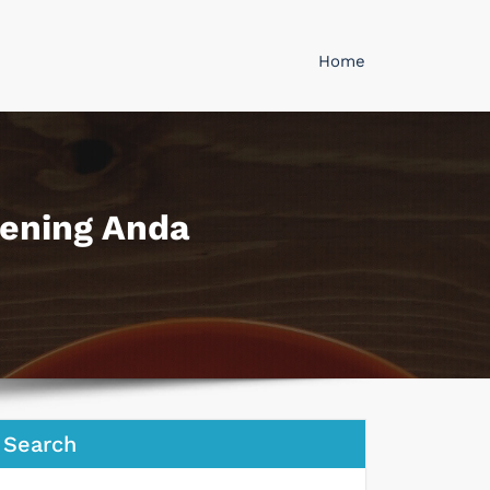
Home
ening Anda
Search