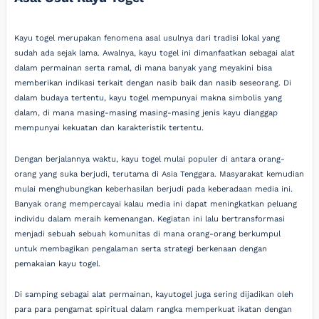
Kayu togel merupakan fenomena asal usulnya dari tradisi lokal yang
sudah ada sejak lama. Awalnya, kayu togel ini dimanfaatkan sebagai alat
dalam permainan serta ramal, di mana banyak yang meyakini bisa
memberikan indikasi terkait dengan nasib baik dan nasib seseorang. Di
dalam budaya tertentu, kayu togel mempunyai makna simbolis yang
dalam, di mana masing-masing masing-masing jenis kayu dianggap
mempunyai kekuatan dan karakteristik tertentu.
Dengan berjalannya waktu, kayu togel mulai populer di antara orang-
orang yang suka berjudi, terutama di Asia Tenggara. Masyarakat kemudian
mulai menghubungkan keberhasilan berjudi pada keberadaan media ini.
Banyak orang mempercayai kalau media ini dapat meningkatkan peluang
individu dalam meraih kemenangan. Kegiatan ini lalu bertransformasi
menjadi sebuah sebuah komunitas di mana orang-orang berkumpul
untuk membagikan pengalaman serta strategi berkenaan dengan
pemakaian kayu togel.
Di samping sebagai alat permainan, kayutogel juga sering dijadikan oleh
para para pengamat spiritual dalam rangka memperkuat ikatan dengan