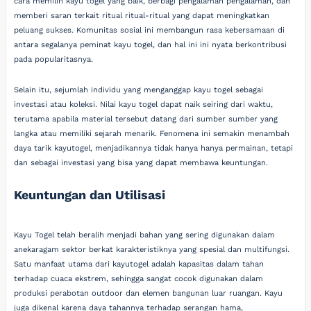
cara memilih kayu togel yang baik, berbagi pengalaman pengalaman, dan
memberi saran terkait ritual ritual-ritual yang dapat meningkatkan
peluang sukses. Komunitas sosial ini membangun rasa kebersamaan di
antara segalanya peminat kayu togel, dan hal ini ini nyata berkontribusi
pada popularitasnya.
Selain itu, sejumlah individu yang menganggap kayu togel sebagai
investasi atau koleksi. Nilai kayu togel dapat naik seiring dari waktu,
terutama apabila material tersebut datang dari sumber sumber yang
langka atau memiliki sejarah menarik. Fenomena ini semakin menambah
daya tarik kayutogel, menjadikannya tidak hanya hanya permainan, tetapi
dan sebagai investasi yang bisa yang dapat membawa keuntungan.
Keuntungan dan Utilisasi
Kayu Togel telah beralih menjadi bahan yang sering digunakan dalam
anekaragam sektor berkat karakteristiknya yang spesial dan multifungsi.
Satu manfaat utama dari kayutogel adalah kapasitas dalam tahan
terhadap cuaca ekstrem, sehingga sangat cocok digunakan dalam
produksi perabotan outdoor dan elemen bangunan luar ruangan. Kayu
juga dikenal karena daya tahannya terhadap serangan hama,