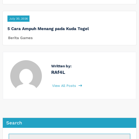
July 30, 2026
5 Cara Ampuh Menang pada Kuda Togel
Berita Games
Written by:
RAf4L
View All Posts
Search