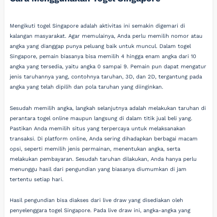
Mengikuti togel Singapore adalah aktivitas ini semakin digemari di
kalangan masyarakat. Agar memulainya, Anda perlu memilih nomor atau
angka yang dianggap punya peluang baik untuk muncul. Dalam togel
Singapore, pemain biasanya bisa memilih 4 hingga enam angka dari 10
angka yang tersedia, yaitu angka 0 sampai 9. Pemain pun dapat mengatur
jenis taruhannya yang, contohnya taruhan, 3D, dan 2D, tergantung pada
angka yang telah dipilih dan pola taruhan yang diinginkan.
Sesudah memilih angka, langkah selanjutnya adalah melakukan taruhan di
perantara togel online maupun langsung di dalam titik jual beli yang.
Pastikan Anda memilih situs yang terpercaya untuk melaksanakan
transaksi. Di platform online, Anda sering dihadapkan berbagai macam
opsi, seperti memilih jenis permainan, menentukan angka, serta
melakukan pembayaran. Sesudah taruhan dilakukan, Anda hanya perlu
menunggu hasil dari pengundian yang biasanya diumumkan di jam
tertentu setiap hari.
Hasil pengundian bisa diakses dari live draw yang disediakan oleh
penyelenggara togel Singapore. Pada live draw ini, angka-angka yang