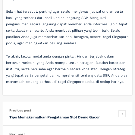
Selain hal tersebut, penting agar selalu mengawasi jadwal undian serta
hasil yang terbaru dari hasil undian langsung SGP. Mengikuti
pengumuman secara langsung dapat memberi anda informasi lebih tepat
serta dapat membantu Anda membuat pilihan yang lebih baik. Selalu
pastikan Anda juga memperhatikan pool beragam, seperti togel Singapore
pools, agar meningkatkan peluang saudara.
Terakhir, kelola modal anda dengan pintar. Hindari terjebak dalam
bertaruh melebihi yang Anda mampu untuk kerugian. Buatlah batas dan
ikuti itu, serta berusaha agar bermain secara konsisten. Dengan strategi
yang tepat serta pengetahuan komprehensif tentang data SGP, Anda bisa
menambah peluang berhasil di togel Singapore setiap di setiap harinya.
Previous post
Tips Memaksimalkan Pengalaman Slot Demo Gacor
Next post