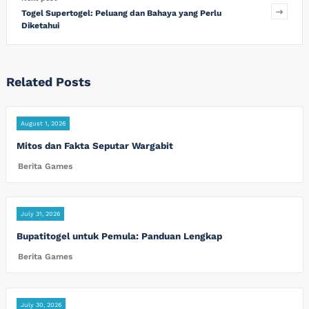
Togel Supertogel: Peluang dan Bahaya yang Perlu
Diketahui
Related Posts
August 1, 2026
Mitos dan Fakta Seputar Wargabit
Berita Games
July 31, 2026
Bupatitogel untuk Pemula: Panduan Lengkap
Berita Games
July 30, 2026