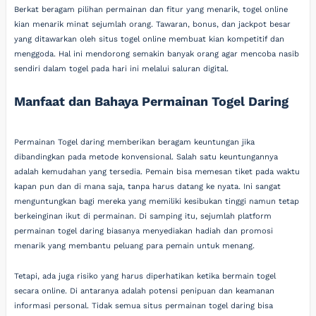
Berkat beragam pilihan permainan dan fitur yang menarik, togel online
kian menarik minat sejumlah orang. Tawaran, bonus, dan jackpot besar
yang ditawarkan oleh situs togel online membuat kian kompetitif dan
menggoda. Hal ini mendorong semakin banyak orang agar mencoba nasib
sendiri dalam togel pada hari ini melalui saluran digital.
Manfaat dan Bahaya Permainan Togel Daring
Permainan Togel daring memberikan beragam keuntungan jika
dibandingkan pada metode konvensional. Salah satu keuntungannya
adalah kemudahan yang tersedia. Pemain bisa memesan tiket pada waktu
kapan pun dan di mana saja, tanpa harus datang ke nyata. Ini sangat
menguntungkan bagi mereka yang memiliki kesibukan tinggi namun tetap
berkeinginan ikut di permainan. Di samping itu, sejumlah platform
permainan togel daring biasanya menyediakan hadiah dan promosi
menarik yang membantu peluang para pemain untuk menang.
Tetapi, ada juga risiko yang harus diperhatikan ketika bermain togel
secara online. Di antaranya adalah potensi penipuan dan keamanan
informasi personal. Tidak semua situs permainan togel daring bisa