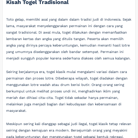
Kisah Togel Tradisional
Toto gelap, memiliki asal yang dalam dalam tradisi judi di Indonesia. Sejak
lama, masyarakat menyelenggarakan permainan ini dengan cara yang
sangat tradisional. Di awal mula, togel dilakukan dengan memanfaatkan
lembaran kertas dan angka yang ditulis tangan. Peserta akan memilih
angka yang dirinya percaya keberuntungan, kemudian menanti hasil lotre
yang umumnya diselenggarakan oleh bandar setempat. Permainan ini
menjadi sungguh populer karena sederhana diakses oleh semua kalangan.
Seiring berjalannya era, togel klasik mulai mengalami variasi dalam cara
permainan dan proses lotre. Dibeberapa wilayah, togel diadakan dengan
menggunakan lotre wadah atau drum berisi butir. Orang-orang sering
berkumpul untuk melihat proses undi ini, menghadirkan iklim yang
meriah dan dihiasi cita-cita. Togel tidak sekadar hanya permainan,
melainkan juga menjadi bagian dari kebudayaan dan kebersamaan di
masyarakat.
Meskipun sering kali dianggap sebagai judi ilegal, togel klasik tetap relevan
seiring dengan kemajuan era modern. Bersejumlah orang yang meyakini
pada keberuntungan dan menggunakan togel sebagai bentuk rekreasi.