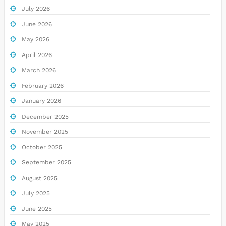
July 2026
June 2026
May 2026
April 2026
March 2026
February 2026
January 2026
December 2025
November 2025
October 2025
September 2025
August 2025
July 2025
June 2025
May 2025