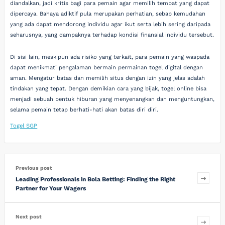
diandalkan, jadi kritis bagi para pemain agar memilih tempat yang dapat
dipercaya. Bahaya adiktif pula merupakan perhatian, sebab kemudahan
yang ada dapat mendorong individu agar ikut serta lebih sering daripada
seharusnya, yang dampaknya terhadap kondisi finansial individu tersebut.
Di sisi lain, meskipun ada risiko yang terkait, para pemain yang waspada
dapat menikmati pengalaman bermain permainan togel digital dengan
aman. Mengatur batas dan memilih situs dengan izin yang jelas adalah
tindakan yang tepat. Dengan demikian cara yang bijak, togel online bisa
menjadi sebuah bentuk hiburan yang menyenangkan dan menguntungkan,
selama pemain tetap berhati-hati akan batas diri diri.
Togel SGP
Previous post
Leading Professionals in Bola Betting: Finding the Right
Partner for Your Wagers
Next post