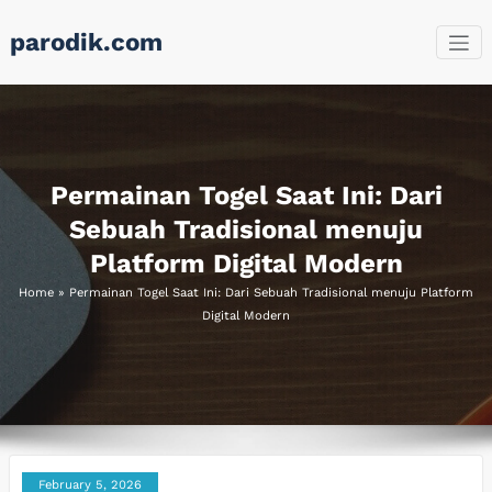
Skip
parodik.com
to
content
Permainan Togel Saat Ini: Dari
Sebuah Tradisional menuju
Platform Digital Modern
Home
»
Permainan Togel Saat Ini: Dari Sebuah Tradisional menuju Platform
Digital Modern
February 5, 2026