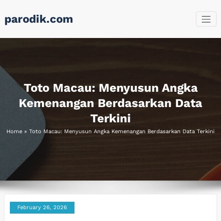
Skip
parodik.com
to
content
Toto Macau: Menyusun Angka
Kemenangan Berdasarkan Data
Terkini
Home
»
Toto Macau: Menyusun Angka Kemenangan Berdasarkan Data Terkini
February 26, 2026