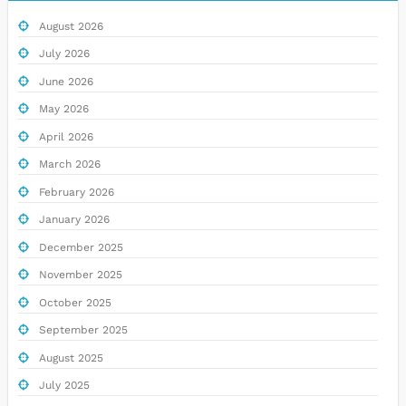
August 2026
July 2026
June 2026
May 2026
April 2026
March 2026
February 2026
January 2026
December 2025
November 2025
October 2025
September 2025
August 2025
July 2025