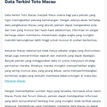
Data Terkini Toto Macau
Data terkini Toto Macau menjadi fokus utama bagi para pemain yang
ingin meningkatkan peluang kemenangan. Dengan adanya akses terhadap
data pengeluaran Macau yang akurat, pemain dapat menganalisis pola
dan tren yang muncul dari hasil-hasil sebelumnya. Informasi ini sangat
berharga dalam membantu menentukan angka-angka yang mungkin
memiliki kemungkinan lebih tinggi untuk muncul di undian berikutnya.
Keluaran Macau sebenarnya tidak hanya sekadar angka yang diumumkan,
tetapi juga mencerminkan sejarah dan statistik yang dapat dipelajari.
Banyak pemain yang menggunakan data ini untuk menyusun strategi
permainan mereka. Misalnya, mereka mungkin memperhatikan angka
yang sering muncul atau yang jarang keluar, serta mempertimbangkan
kombinasi angka yang terbukti membawa keberuntungan di masa lalu.
Keluaran Macau
Dengan memanfaatkan sumber daya yang tersedia, termasuk situs resmi
Macau Pools dan forum diskusi, pemain dapat mendapatkan informasi
yang lebih komprehensif tentang tren yang mungkin tidak terlihat secara
langsung. Pengetahuan yang mendalam mengenai data Macau ini dapat