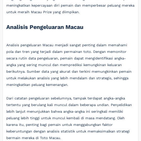
meningkatkan kepercayaan diri pemain dan memperbesar peluang mereka
untuk meraih Macau Prize yang diimpikan.
Analisis Pengeluaran Macau
Analisis pengeluaran Macau menjadi sangat penting dalam memahami
pola dan tren yang terjadi dalam permainan toto. Dengan memonitor
secara rutin data pengeluaran, pemain dapat mengidentifikasi angka-
angka yang sering muncul dan memprediksi kemungkinan keluaran
berikutnya. Sumber data yang akurat dan terkini memungkinkan pemain
untuk melakukan analisis yang lebih mendalam dan strategis, sehingga
meningkatkan peluang kemenangan.
Dari catatan pengeluaran sebelumnya, tampak terdapat angka-angka
tertentu yang berulang kali muncul dalam beberapa undian. Penyelidikan
lebih lanjut menunjukkan bahwa angka-angka ini seringkali memiliki
peluang lebih tinggi untuk muncul kembali di masa mendatang. Oleh
karena itu, penting bagi pemain untuk menggabungkan faktor
keberuntungan dengan analisis statistik untuk memaksimalkan strategi
bermain mereka di Toto Macau.