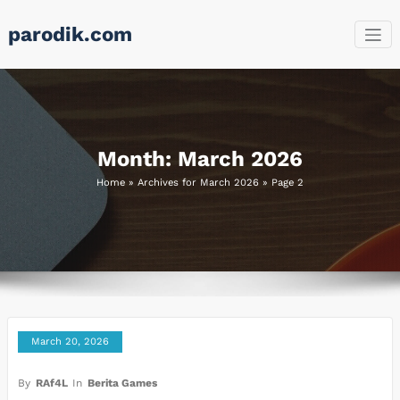
Skip
parodik.com
to
content
Month:
March 2026
Home
»
Archives for March 2026
»
Page 2
March 20, 2026
By
RAf4L
In
Berita Games