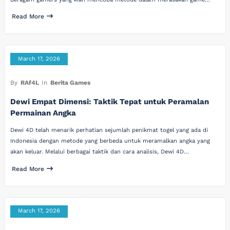
Read More
March 17, 2026
By
RAf4L
In
Berita Games
Dewi Empat Dimensi: Taktik Tepat untuk Peramalan
Permainan Angka
Dewi 4D telah menarik perhatian sejumlah penikmat togel yang ada di
Indonesia dengan metode yang berbeda untuk meramalkan angka yang
akan keluar. Melalui berbagai taktik dan cara analisis, Dewi 4D…
Read More
March 17, 2026