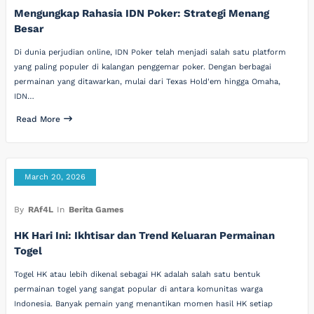
Mengungkap Rahasia IDN Poker: Strategi Menang
Besar
Di dunia perjudian online, IDN Poker telah menjadi salah satu platform
yang paling populer di kalangan penggemar poker. Dengan berbagai
permainan yang ditawarkan, mulai dari Texas Hold'em hingga Omaha,
IDN…
Read More
March 20, 2026
By
RAf4L
In
Berita Games
HK Hari Ini: Ikhtisar dan Trend Keluaran Permainan
Togel
Togel HK atau lebih dikenal sebagai HK adalah salah satu bentuk
permainan togel yang sangat popular di antara komunitas warga
Indonesia. Banyak pemain yang menantikan momen hasil HK setiap