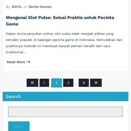
By
RAf4L
In
Berita Games
Mengenal Slot Pulsa: Solusi Praktis untuk Pecinta
Game
Dalam dunia perjudian online, slot pulsa telah menjadi pilihan yang
semakin populer di kalangan pecinta game di Indonesia. Kemudahan dan
praktisnya metode ini membuat banyak pemain beralih dari cara
tradisional…
Read More
Posts
1
2
3
…
6
pagination
Search
Search