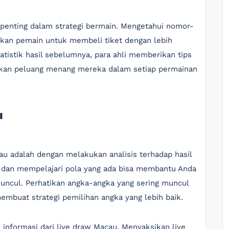
n penting dalam strategi bermain. Mengetahui nomor-
an pemain untuk membeli tiket dengan lebih
tistik hasil sebelumnya, para ahli memberikan tips
tkan peluang menang mereka dalam setiap permainan
u
au adalah dengan melakukan analisis terhadap hasil
dan mempelajari pola yang ada bisa membantu Anda
cul. Perhatikan angka-angka yang sering muncul
embuat strategi pemilihan angka yang lebih baik.
 informasi dari live draw Macau. Menyaksikan live