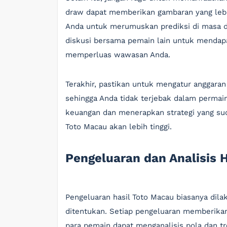
draw dapat memberikan gambaran yang lebi
Anda untuk merumuskan prediksi di masa d
diskusi bersama pemain lain untuk mendap
memperluas wawasan Anda.
Terakhir, pastikan untuk mengatur anggaran
sehingga Anda tidak terjebak dalam permai
keuangan dan menerapkan strategi yang su
Toto Macau akan lebih tinggi.
Pengeluaran dan Analisis H
Pengeluaran hasil Toto Macau biasanya dila
ditentukan. Setiap pengeluaran memberika
para pemain dapat menganalisis pola dan tre