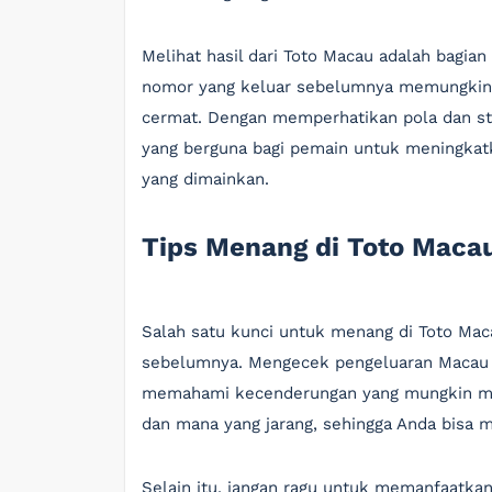
Melihat hasil dari Toto Macau adalah bagia
nomor yang keluar sebelumnya memungkink
cermat. Dengan memperhatikan pola dan sta
yang berguna bagi pemain untuk meningka
yang dimainkan.
Tips Menang di Toto Maca
Salah satu kunci untuk menang di Toto Mac
sebelumnya. Mengecek pengeluaran Macau 
memahami kecenderungan yang mungkin mun
dan mana yang jarang, sehingga Anda bisa m
Selain itu, jangan ragu untuk memanfaatkan