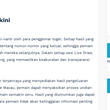
kini
i-nanti oleh para penggemar togel. Setiap hasil yang
 tentang nomor-nomor yang keluar, sehingga pemain
h mereka selanjutnya. Dalam setiap sesi Live Draw,
ng, yang memastikan keakuratan dan transparansi
N
m terpercaya yang menyediakan hasil pengeluaran
ve Macau, pemain dapat menyaksikan proses undian
main semakin seru. Hasil yang diumumkan juga dapat
ara pemain tidak akan ketinggalan informasi penting