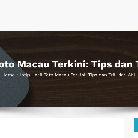
Toto Macau Terkini: Tips dan T
Home
»
Intip Hasil Toto Macau Terkini: Tips dan Trik dari Ahli