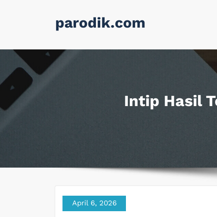
Skip
parodik.com
to
content
Intip Hasil 
April 6, 2026