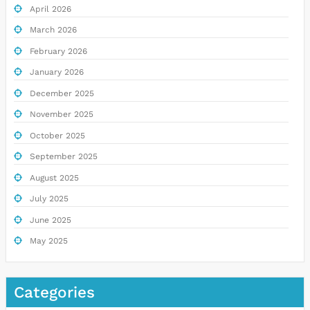
April 2026
March 2026
February 2026
January 2026
December 2025
November 2025
October 2025
September 2025
August 2025
July 2025
June 2025
May 2025
Categories