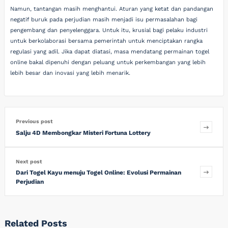
Namun, tantangan masih menghantui. Aturan yang ketat dan pandangan
negatif buruk pada perjudian masih menjadi isu permasalahan bagi
pengembang dan penyelenggara. Untuk itu, krusial bagi pelaku industri
untuk berkolaborasi bersama pemerintah untuk menciptakan rangka
regulasi yang adil. Jika dapat diatasi, masa mendatang permainan togel
online bakal dipenuhi dengan peluang untuk perkembangan yang lebih
lebih besar dan inovasi yang lebih menarik.
Previous post
Salju 4D Membongkar Misteri Fortuna Lottery
Next post
Dari Togel Kayu menuju Togel Online: Evolusi Permainan
Perjudian
Related Posts