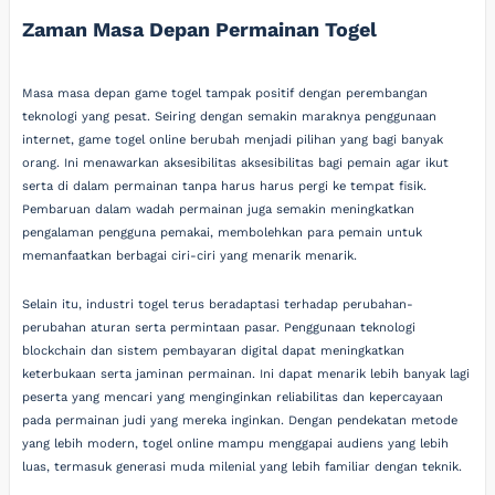
Zaman Masa Depan Permainan Togel
Masa masa depan game togel tampak positif dengan perembangan
teknologi yang pesat. Seiring dengan semakin maraknya penggunaan
internet, game togel online berubah menjadi pilihan yang bagi banyak
orang. Ini menawarkan aksesibilitas aksesibilitas bagi pemain agar ikut
serta di dalam permainan tanpa harus harus pergi ke tempat fisik.
Pembaruan dalam wadah permainan juga semakin meningkatkan
pengalaman pengguna pemakai, membolehkan para pemain untuk
memanfaatkan berbagai ciri-ciri yang menarik menarik.
Selain itu, industri togel terus beradaptasi terhadap perubahan-
perubahan aturan serta permintaan pasar. Penggunaan teknologi
blockchain dan sistem pembayaran digital dapat meningkatkan
keterbukaan serta jaminan permainan. Ini dapat menarik lebih banyak lagi
peserta yang mencari yang menginginkan reliabilitas dan kepercayaan
pada permainan judi yang mereka inginkan. Dengan pendekatan metode
yang lebih modern, togel online mampu menggapai audiens yang lebih
luas, termasuk generasi muda milenial yang lebih familiar dengan teknik.