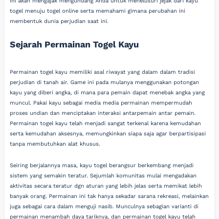
ini akan mengajak mengundang Anda untuk menelusuri jejak dari kayu
togel menuju togel online serta memahami gimana perubahan ini
membentuk dunia perjudian saat ini.
Sejarah Permainan Togel Kayu
Permainan togel kayu memiliki asal riwayat yang dalam dalam tradisi
perjudian di tanah air. Game ini pada mulanya menggunakan potongan
kayu yang diberi angka, di mana para pemain dapat menebak angka yang
muncul. Pakai kayu sebagai media media permainan mempermudah
proses undian dan menciptakan interaksi antarpemain antar pemain.
Permainan togel kayu telah menjadi sangat terkenal karena kemudahan
serta kemudahan aksesnya, memungkinkan siapa saja agar berpartisipasi
tanpa membutuhkan alat khusus.
Seiring berjalannya masa, kayu togel berangsur berkembang menjadi
sistem yang semakin teratur. Sejumlah komunitas mulai mengadakan
aktivitas secara teratur dgn aturan yang lebih jelas serta memikat lebih
banyak orang. Permainan ini tak hanya sekadar sarana rekreasi, melainkan
juga sebagai cara dalam menguji nasib. Munculnya sebagian varianti di
permainan menambah daya tariknya, dan permainan togel kayu telah