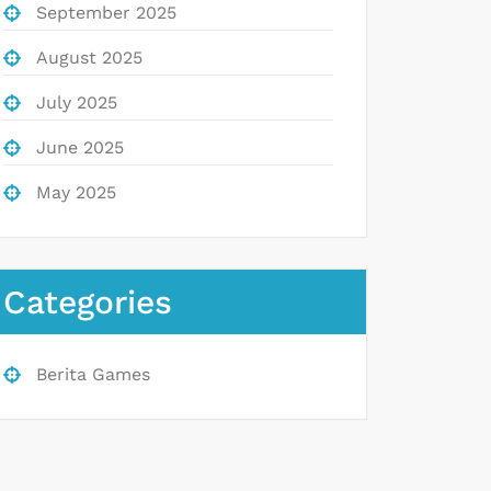
September 2025
August 2025
July 2025
June 2025
May 2025
Categories
Berita Games