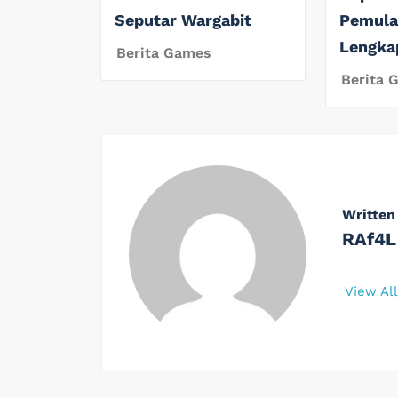
Seputar Wargabit
Pemula
Lengka
Berita Games
Berita 
Written
RAf4L
View Al