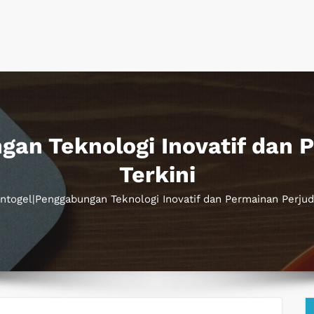
gan Teknologi Inovatif dan 
Terkini
ontogel|Penggabungan Teknologi Inovatif dan Permainan Perjudi