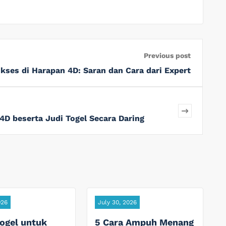
Previous post
kses di Harapan 4D: Saran dan Cara dari Expert
4D beserta Judi Togel Secara Daring
026
July 30, 2026
ogel untuk
5 Cara Ampuh Menang