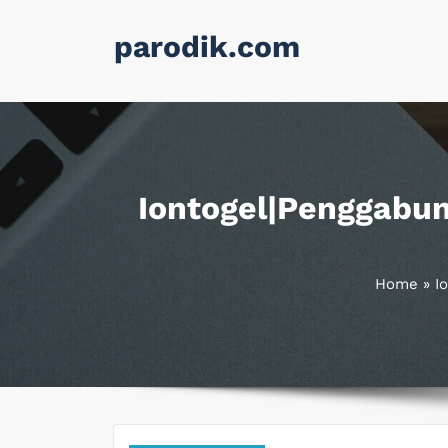
Skip
parodik.com
to
content
Iontogel|Penggabun
Home
»
I