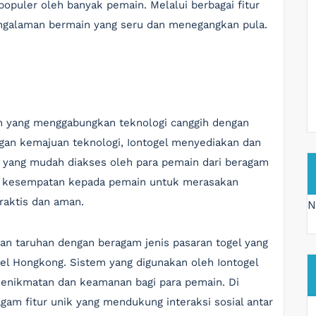
populer oleh banyak pemain. Melalui berbagai fitur
ngalaman bermain yang seru dan menegangkan pula.
rn yang menggabungkan teknologi canggih dengan
gan kemajuan teknologi, Iontogel menyediakan dan
 yang mudah diakses oleh para pemain dari beragam
ri kesempatan kepada pemain untuk merasakan
raktis dan aman.
N
an taruhan dengan beragam jenis pasaran togel yang
gel Hongkong. Sistem yang digunakan oleh Iontogel
enikmatan dan keamanan bagi para pemain. Di
gam fitur unik yang mendukung interaksi sosial antar