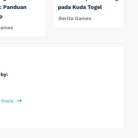
: Panduan
pada Kuda Togel
p
Berita Games
Games
 by:
l Posts