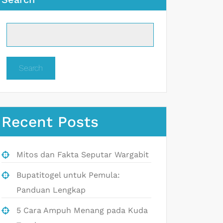
Search
Recent Posts
Mitos dan Fakta Seputar Wargabit
Bupatitogel untuk Pemula:
Panduan Lengkap
5 Cara Ampuh Menang pada Kuda