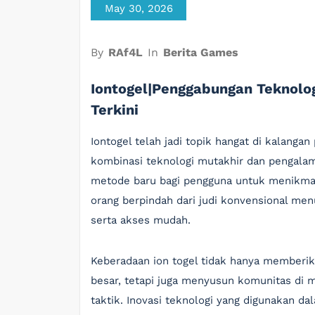
May 30, 2026
By
RAf4L
In
Berita Games
Iontogel|Penggabungan Teknolog
Terkini
Iontogel telah jadi topik hangat di kalanga
kombinasi teknologi mutakhir dan pengal
metode baru bagi pengguna untuk menikmati 
orang berpindah dari judi konvensional me
serta akses mudah.
Keberadaan ion togel tidak hanya member
besar, tetapi juga menyusun komunitas di
taktik. Inovasi teknologi yang digunakan d