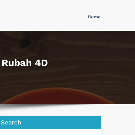
Home
k Rubah 4D
Search