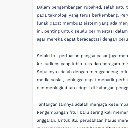
Dalam pengembangan rubah4d, salah satu t
pada teknologi yang terus berkembang. Per
lunak dapat membuat sistem yang ada menj
ini, penting untuk selalu berinvestasi dal
agar mereka dapat beradaptasi dengan peruba
Selain itu, perluasan pangsa pasar juga me
ke audiens yang lebih luas dan beragam me
Solusinya adalah dengan menggandeng infl
media sosial, sehingga dapat menarik perh
dan meningkatkan adopsi di kalangan pengg
Tantangan lainnya adalah menjaga keseimba
Pengembangan fitur baru sering kali memer
anggaran. Untuk itu, perusahaan harus men