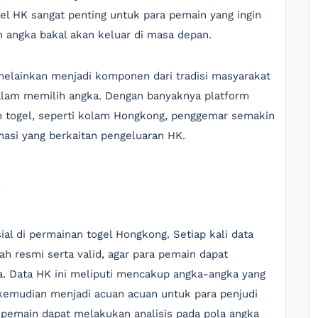
el HK sangat penting untuk para pemain yang ingin
angka bakal akan keluar di masa depan.
elainkan menjadi komponen dari tradisi masyarakat
dalam memilih angka. Dengan banyaknya platform
 togel, seperti kolam Hongkong, penggemar semakin
asi yang berkaitan pengeluaran HK.
K
al di permainan togel Hongkong. Setiap kali data
ah resmi serta valid, agar para pemain dapat
a. Data HK ini meliputi mencakup angka-angka yang
 kemudian menjadi acuan acuan untuk para penjudi
pemain dapat melakukan analisis pada pola angka