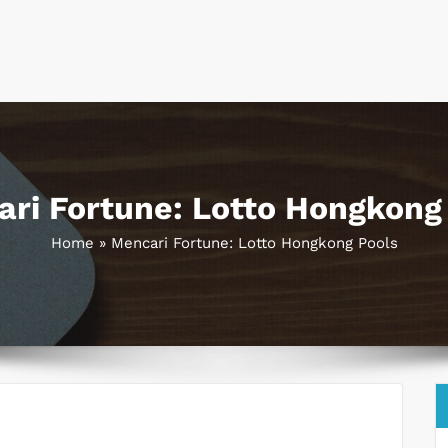
ri Fortune: Lotto Hongkong
Home
»
Mencari Fortune: Lotto Hongkong Pools