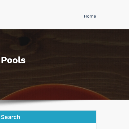
Home
 Pools
Search