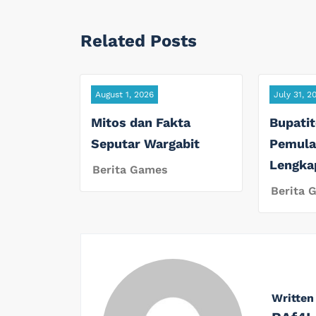
Related Posts
August 1, 2026
July 31, 2
Mitos dan Fakta
Bupatit
Seputar Wargabit
Pemula
Lengka
Berita Games
Berita 
Written