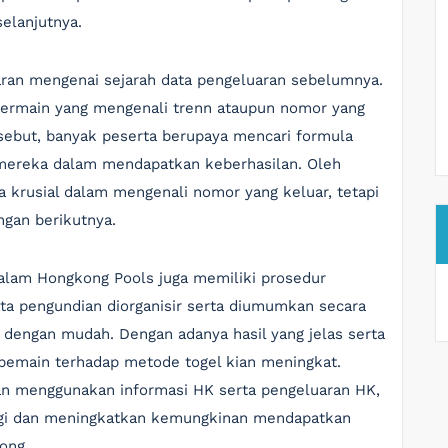
elanjutnya.
aran mengenai sejarah data pengeluaran sebelumnya.
bermain yang mengenali trenn ataupun nomor yang
ersebut, banyak peserta berupaya mencari formula
 mereka dalam mendapatkan keberhasilan. Oleh
ya krusial dalam mengenali nomor yang keluar, tetapi
ngan berikutnya.
alam Hongkong Pools juga memiliki prosedur
data pengundian diorganisir serta diumumkan secara
 dengan mudah. Dengan adanya hasil yang jelas serta
emain terhadap metode togel kian meningkat.
 menggunakan informasi HK serta pengeluaran HK,
gi dan meningkatkan kemungkinan mendapatkan
ong.