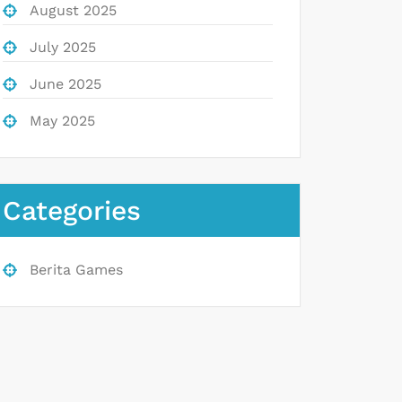
August 2025
July 2025
June 2025
May 2025
Categories
Berita Games