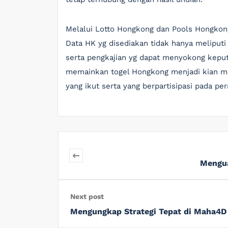
Melalui Lotto Hongkong dan Pools Hongkon
Data HK yg disediakan tidak hanya meliputi h
serta pengkajian yg dapat menyokong kepu
memainkan togel Hongkong menjadi kian men
yang ikut serta yang berpartisipasi pada per
Mengua
Next post
Mengungkap Strategi Tepat di Maha4D 