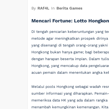
By
RAf4L
In
Berita Games
Mencari Fortune: Lotto Hongkon
Di tengah pencarian keberuntungan yang ter
metode agar meningkatkan prospek dirinya
yang disenangi di tengah orang-orang yakni
Hongkong bukan hanya game; bagi beberapa i
dengan harapan beserta impian. Dalam tulis
Hongkong, yang mencakup data pengeluaran
acuan pemain dalam menentukan angka ke
Melalui pools Hongkong sebagai wadah resm
sumber informasi yang diharapkan. Pemain-
memeriksa data HK yang ada dalam rangka 
menambah kemungkinan kemenangan. Kita se