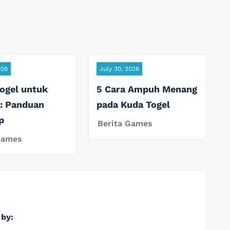
026
July 30, 2026
ogel untuk
5 Cara Ampuh Menang
: Panduan
pada Kuda Togel
p
Berita Games
Games
 by: