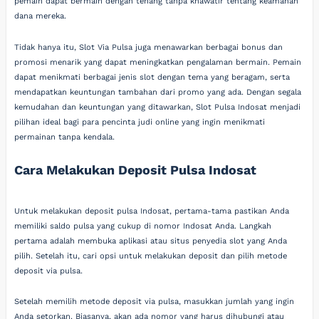
pemain dapat bermain dengan tenang tanpa khawatir tentang keamanan
dana mereka.
Tidak hanya itu, Slot Via Pulsa juga menawarkan berbagai bonus dan
promosi menarik yang dapat meningkatkan pengalaman bermain. Pemain
dapat menikmati berbagai jenis slot dengan tema yang beragam, serta
mendapatkan keuntungan tambahan dari promo yang ada. Dengan segala
kemudahan dan keuntungan yang ditawarkan, Slot Pulsa Indosat menjadi
pilihan ideal bagi para pencinta judi online yang ingin menikmati
permainan tanpa kendala.
Cara Melakukan Deposit Pulsa Indosat
Untuk melakukan deposit pulsa Indosat, pertama-tama pastikan Anda
memiliki saldo pulsa yang cukup di nomor Indosat Anda. Langkah
pertama adalah membuka aplikasi atau situs penyedia slot yang Anda
pilih. Setelah itu, cari opsi untuk melakukan deposit dan pilih metode
deposit via pulsa.
Setelah memilih metode deposit via pulsa, masukkan jumlah yang ingin
Anda setorkan. Biasanya, akan ada nomor yang harus dihubungi atau