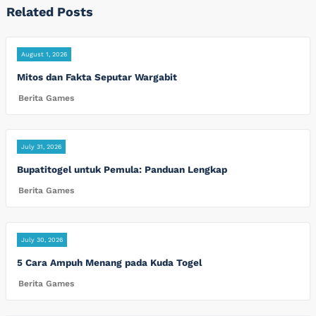
Related Posts
August 1, 2026
Mitos dan Fakta Seputar Wargabit
Berita Games
July 31, 2026
Bupatitogel untuk Pemula: Panduan Lengkap
Berita Games
July 30, 2026
5 Cara Ampuh Menang pada Kuda Togel
Berita Games