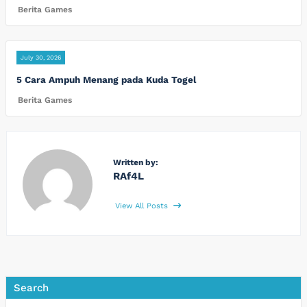
Berita Games
July 30, 2026
5 Cara Ampuh Menang pada Kuda Togel
Berita Games
Written by:
RAf4L
View All Posts
Search