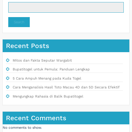
Search
Recent Posts
Mitos dan Fakta Seputar Wargabit
Bupatitogel untuk Pemula: Panduan Lengkap
5 Cara Ampuh Menang pada Kuda Togel
Cara Menganalisis Hasil Toto Macau 4D dan 5D Secara Efektif
Mengungkap Rahasia di Balik Bupatitogel
Recent Comments
No comments to show.