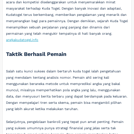
acara dan kompetisi diselenggarakan untuk menyemarakkan minat
masyarakat terhadap Kuda Togel. Dengan banyak inovasi dan adaptasi,
Kudatogel terus berkembang, memberikan pengalaman yang menarik dan
menyenangkan bagi para pemainnya. Dengan demikian, sejarah Kuda Togel
menampilkan sebuah perjalanan yang panjang dan dinamis dari
permainan yang telah mengukir tempatnya di hati banyak orang.
angkakudatogel.info
Taktik Berhasil Pemain
Salah satu kunci sukses dalam bertaruh kuda togel ialah pengetahuan
yang mendalam tentang analisis nomor. Pemain ahli sering kali
menggunakan beraneka metode untuk memprediksi angka yang bakal
muncul, misalnya memperhatikan pola angka yang lalu, menggunakan
data, dan menyusuri berita terbaru yang dapat berdampak pada keluaran.
Dengan mempelajari tren serta skema, pemain bisa mengambil pilihan
yang lebih akurat ketika melakukan taruhan.
Selanjutnya, pengelolaan bankroll yang tepat pun amat penting. Pemain
yang sukses umumnya punya strategi finansial yang jelas serta tak