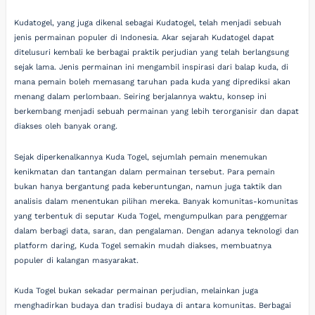
Kudatogel, yang juga dikenal sebagai Kudatogel, telah menjadi sebuah
jenis permainan populer di Indonesia. Akar sejarah Kudatogel dapat
ditelusuri kembali ke berbagai praktik perjudian yang telah berlangsung
sejak lama. Jenis permainan ini mengambil inspirasi dari balap kuda, di
mana pemain boleh memasang taruhan pada kuda yang diprediksi akan
menang dalam perlombaan. Seiring berjalannya waktu, konsep ini
berkembang menjadi sebuah permainan yang lebih terorganisir dan dapat
diakses oleh banyak orang.
Sejak diperkenalkannya Kuda Togel, sejumlah pemain menemukan
kenikmatan dan tantangan dalam permainan tersebut. Para pemain
bukan hanya bergantung pada keberuntungan, namun juga taktik dan
analisis dalam menentukan pilihan mereka. Banyak komunitas-komunitas
yang terbentuk di seputar Kuda Togel, mengumpulkan para penggemar
dalam berbagi data, saran, dan pengalaman. Dengan adanya teknologi dan
platform daring, Kuda Togel semakin mudah diakses, membuatnya
populer di kalangan masyarakat.
Kuda Togel bukan sekadar permainan perjudian, melainkan juga
menghadirkan budaya dan tradisi budaya di antara komunitas. Berbagai