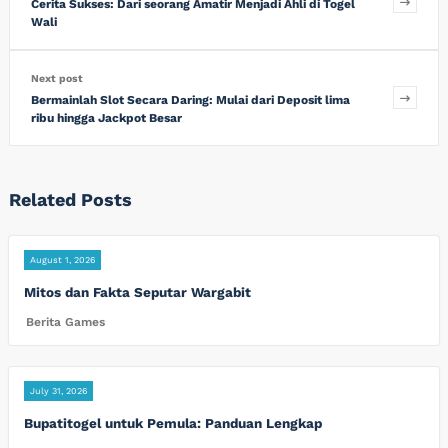
Cerita Sukses: Dari seorang Amatir Menjadi Ahli di Togel
Wali
Next post
Bermainlah Slot Secara Daring: Mulai dari Deposit lima
ribu hingga Jackpot Besar
Related Posts
August 1, 2026
Mitos dan Fakta Seputar Wargabit
Berita Games
July 31, 2026
Bupatitogel untuk Pemula: Panduan Lengkap