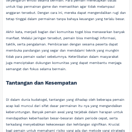
terpengaruh emosi selama bermain. Para pemain menetapkan batas
untuk tiap permainan game dan memastikan agar tidak melampaui
anggaran tersebut. Dengan cara ini, mereka dapat mengendalikan rugi dan
tetap tinggal dalam permainan tanpa bahaya keuangan yang terlalu besar.
Akhir kata, menjadi bagian dari komunitas togel bisa menawarkan banyak
manfaat. Melalui jaringan tersebut, pemain bisa membagi informasi,
taktik, serta pengalaman. Pembicaraan dengan sesama peserta dapat
membuka pandangan yang segar dan mendalami teknik yang mungkin
tidak para pemain sadari sebelumnya. Keterlibatan dalam masyarakat
juga menciptakan dukungan komunitas yang dapat membantu menjaga
semangat dan fokus selama bermain.
Tantangan dan Kesempatan
Di dalam dunia kudatogel, tantangan yang dihadap oleh beberapa pemain
acap kali muncul dari sifat dasar permainan itu nya yang mengandalkan
keberuntungan. Banyak pemain awal yang terjebak dalam harapan untuk
mendapatkan keberhasilan besar-besaran dalam periode cepat, serta
terkadang menyebabkan kekecewaan dan kehilangan signifikan. Krucial
bagi pemain untuk memahami risiko yang ada dan metode yang strategis