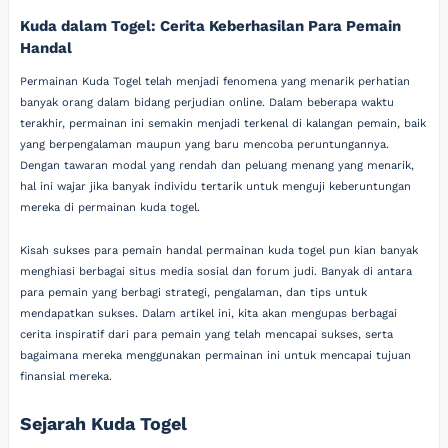
Kuda dalam Togel: Cerita Keberhasilan Para Pemain
Handal
Permainan Kuda Togel telah menjadi fenomena yang menarik perhatian
banyak orang dalam bidang perjudian online. Dalam beberapa waktu
terakhir, permainan ini semakin menjadi terkenal di kalangan pemain, baik
yang berpengalaman maupun yang baru mencoba peruntungannya.
Dengan tawaran modal yang rendah dan peluang menang yang menarik,
hal ini wajar jika banyak individu tertarik untuk menguji keberuntungan
mereka di permainan kuda togel.
Kisah sukses para pemain handal permainan kuda togel pun kian banyak
menghiasi berbagai situs media sosial dan forum judi. Banyak di antara
para pemain yang berbagi strategi, pengalaman, dan tips untuk
mendapatkan sukses. Dalam artikel ini, kita akan mengupas berbagai
cerita inspiratif dari para pemain yang telah mencapai sukses, serta
bagaimana mereka menggunakan permainan ini untuk mencapai tujuan
finansial mereka.
Sejarah Kuda Togel