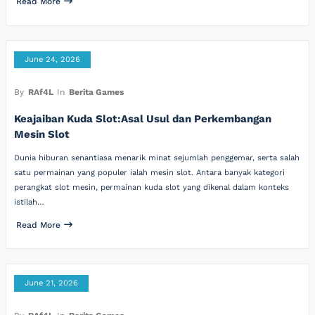
Read More
June 24, 2026
By
RAf4L
In
Berita Games
Keajaiban Kuda Slot:Asal Usul dan Perkembangan
Mesin Slot
Dunia hiburan senantiasa menarik minat sejumlah penggemar, serta salah
satu permainan yang populer ialah mesin slot. Antara banyak kategori
perangkat slot mesin, permainan kuda slot yang dikenal dalam konteks
istilah…
Read More
June 21, 2026