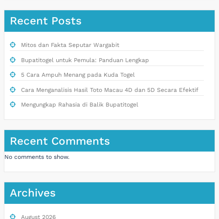
Recent Posts
Mitos dan Fakta Seputar Wargabit
Bupatitogel untuk Pemula: Panduan Lengkap
5 Cara Ampuh Menang pada Kuda Togel
Cara Menganalisis Hasil Toto Macau 4D dan 5D Secara Efektif
Mengungkap Rahasia di Balik Bupatitogel
Recent Comments
No comments to show.
Archives
August 2026