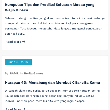
Kumpulan Tips dan Prediksi Keluaran Macau yang
Wajib Dibaca
Selamat datang di artikel yang akan memberikan Anda informasi berharga
mengenai data dan prediksi keluaran Macau. Bagi para penggemar
permainan Toto Macau, mengetahui data lengkap mengenai pengeluaran
dan hasil dari…
Read More
June 30, 2026
By
RAf4L
In
Berita Games
Harapan 4D: Menabung dan Merebut Cita-cita Kamu
Di tengah alam yang serba serba cepat ini mimpi serta harapan sering
kali adalah asal dorongan paling besar bagi banyak individu. Setiap
individu individu pasti memiliki cita-cita yang ingin dicapai…
Read More