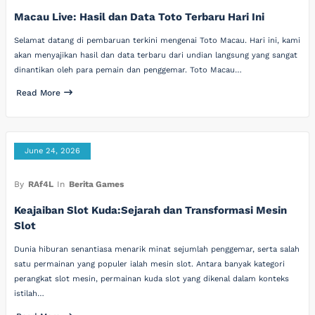
Macau Live: Hasil dan Data Toto Terbaru Hari Ini
Selamat datang di pembaruan terkini mengenai Toto Macau. Hari ini, kami
akan menyajikan hasil dan data terbaru dari undian langsung yang sangat
dinantikan oleh para pemain dan penggemar. Toto Macau…
Read More
June 24, 2026
By
RAf4L
In
Berita Games
Keajaiban Slot Kuda:Sejarah dan Transformasi Mesin
Slot
Dunia hiburan senantiasa menarik minat sejumlah penggemar, serta salah
satu permainan yang populer ialah mesin slot. Antara banyak kategori
perangkat slot mesin, permainan kuda slot yang dikenal dalam konteks
istilah…