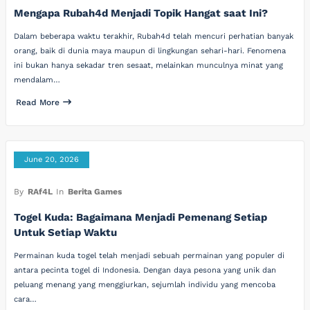
Mengapa Rubah4d Menjadi Topik Hangat saat Ini?
Dalam beberapa waktu terakhir, Rubah4d telah mencuri perhatian banyak
orang, baik di dunia maya maupun di lingkungan sehari-hari. Fenomena
ini bukan hanya sekadar tren sesaat, melainkan munculnya minat yang
mendalam…
Read More
June 20, 2026
By
RAf4L
In
Berita Games
Togel Kuda: Bagaimana Menjadi Pemenang Setiap
Untuk Setiap Waktu
Permainan kuda togel telah menjadi sebuah permainan yang populer di
antara pecinta togel di Indonesia. Dengan daya pesona yang unik dan
peluang menang yang menggiurkan, sejumlah individu yang mencoba
cara…