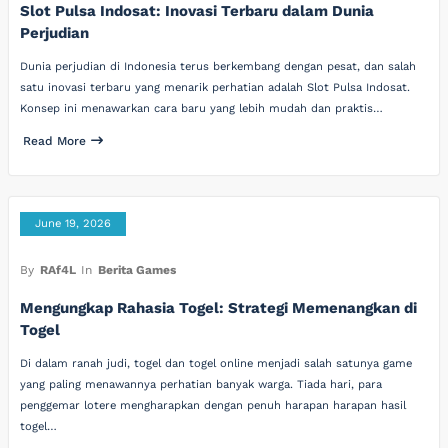
Slot Pulsa Indosat: Inovasi Terbaru dalam Dunia
Perjudian
Dunia perjudian di Indonesia terus berkembang dengan pesat, dan salah
satu inovasi terbaru yang menarik perhatian adalah Slot Pulsa Indosat.
Konsep ini menawarkan cara baru yang lebih mudah dan praktis…
Read More
June 19, 2026
By
RAf4L
In
Berita Games
Mengungkap Rahasia Togel: Strategi Memenangkan di
Togel
Di dalam ranah judi, togel dan togel online menjadi salah satunya game
yang paling menawannya perhatian banyak warga. Tiada hari, para
penggemar lotere mengharapkan dengan penuh harapan harapan hasil
togel…