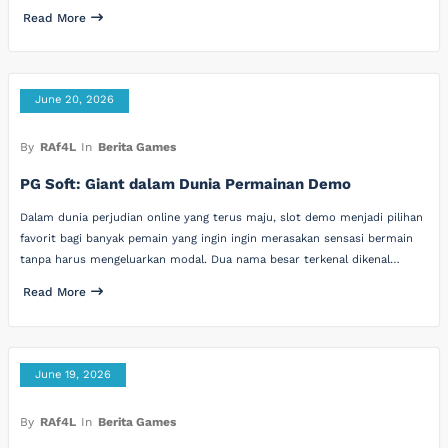
Read More
June 20, 2026
By
RAf4L
In
Berita Games
PG Soft: Giant dalam Dunia Permainan Demo
Dalam dunia perjudian online yang terus maju, slot demo menjadi pilihan
favorit bagi banyak pemain yang ingin ingin merasakan sensasi bermain
tanpa harus mengeluarkan modal. Dua nama besar terkenal dikenal…
Read More
June 19, 2026
By
RAf4L
In
Berita Games