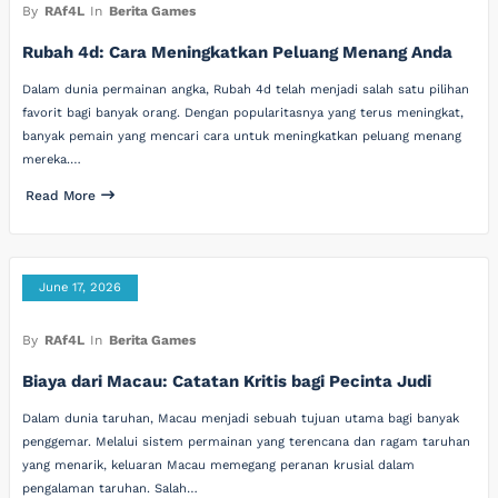
By
RAf4L
In
Berita Games
Rubah 4d: Cara Meningkatkan Peluang Menang Anda
Dalam dunia permainan angka, Rubah 4d telah menjadi salah satu pilihan
favorit bagi banyak orang. Dengan popularitasnya yang terus meningkat,
banyak pemain yang mencari cara untuk meningkatkan peluang menang
mereka.…
Read More
June 17, 2026
By
RAf4L
In
Berita Games
Biaya dari Macau: Catatan Kritis bagi Pecinta Judi
Dalam dunia taruhan, Macau menjadi sebuah tujuan utama bagi banyak
penggemar. Melalui sistem permainan yang terencana dan ragam taruhan
yang menarik, keluaran Macau memegang peranan krusial dalam
pengalaman taruhan. Salah…