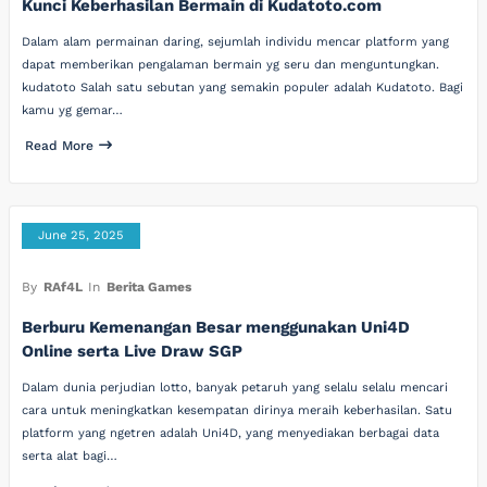
Kunci Keberhasilan Bermain di Kudatoto.com
Dalam alam permainan daring, sejumlah individu mencar platform yang
dapat memberikan pengalaman bermain yg seru dan menguntungkan.
kudatoto Salah satu sebutan yang semakin populer adalah Kudatoto. Bagi
kamu yg gemar…
Read More
June 25, 2025
By
RAf4L
In
Berita Games
Berburu Kemenangan Besar menggunakan Uni4D
Online serta Live Draw SGP
Dalam dunia perjudian lotto, banyak petaruh yang selalu selalu mencari
cara untuk meningkatkan kesempatan dirinya meraih keberhasilan. Satu
platform yang ngetren adalah Uni4D, yang menyediakan berbagai data
serta alat bagi…