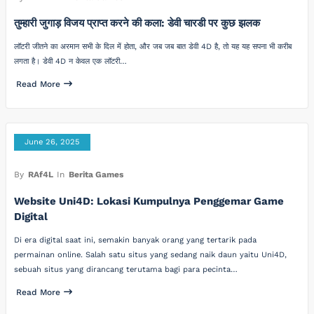
तुम्हारी जुगाड़ विजय प्राप्त करने की कला: डेवी चारडी पर कुछ झलक
लॉटरी जीतने का अरमान सभी के दिल में होता, और जब जब बात डेवी 4D है, तो यह यह सपना भी करीब
लगता है। डेवी 4D न केवल एक लॉटरी…
Read More
June 26, 2025
By
RAf4L
In
Berita Games
Website Uni4D: Lokasi Kumpulnya Penggemar Game
Digital
Di era digital saat ini, semakin banyak orang yang tertarik pada
permainan online. Salah satu situs yang sedang naik daun yaitu Uni4D,
sebuah situs yang dirancang terutama bagi para pecinta…
Read More