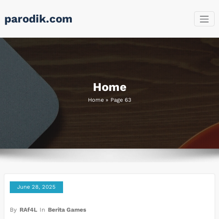
Skip
parodik.com
to
content
Home
Home
»
Page 63
June 28, 2025
By
RAf4L
In
Berita Games